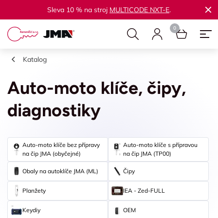
Sleva 10 % na stroj
MULTICODE NXT-E
.
Katalog
Auto-moto klíče, čipy,
diagnostiky
Auto-moto klíče bez přípravy
Auto-moto klíče s přípravou
na čip JMA (obyčejné)
na čip JMA (TP00)
Obaly na autoklíče JMA (ML)
Čipy
Planžety
IEA - Zed-FULL
Keydiy
OEM