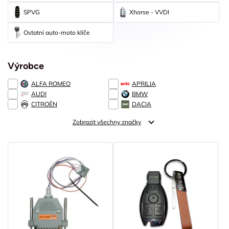
SPVG
Xhorse - VVDI
Ostatní auto-moto klíče
Výrobce
ALFA ROMEO
APRILIA
AUDI
BMW
CITROËN
DACIA
Zobrazit všechny značky