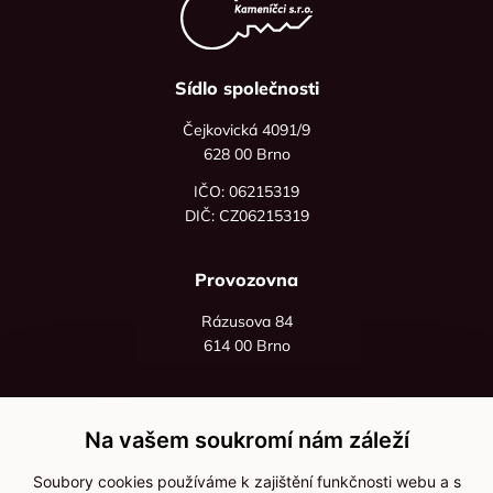
Sídlo společnosti
Čejkovická 4091/9
628 00 Brno
IČO: 06215319
DIČ: CZ06215319
Provozovna
Rázusova 84
614 00 Brno
+420 725 545 626
+420 736 535 066
Na vašem soukromí nám záleží
Po - pá: 8:00 - 16:00
Soubory cookies používáme k zajištění funkčnosti webu a s