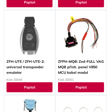
Poptat
Poptat
ZFH-UTE / ZFH-UTE-2:
ZFPH-MQB: Zed-FULL VAG
universal transponder
MQB přístr. panel V850
emulator
MCU kabel modul
Kód: Z0040
Kód: Z0051
Poptat
Poptat