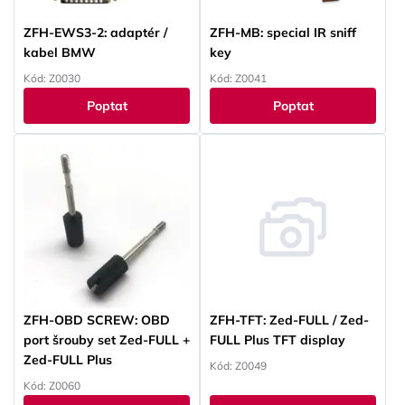
ZFH-EWS3-2: adaptér /
ZFH-MB: special IR sniff
kabel BMW
key
Kód: Z0030
Kód: Z0041
Poptat
Poptat
ZFH-OBD SCREW: OBD
ZFH-TFT: Zed-FULL / Zed-
port šrouby set Zed-FULL +
FULL Plus TFT display
Zed-FULL Plus
Kód: Z0049
Kód: Z0060