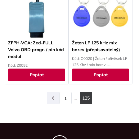
ZFPH-VCA: Zed-FULL
Žeton LF 125 kHz mix
Volvo OBD progr. / pin kód
barev (přepisovatelný)
modul
Kód: O0020 | Žeton / přívěsek LF
125 Khz / mix barev -
Kód: Z0052
přepisovatelný
Poptat
Poptat
...
125
1
Předchozí