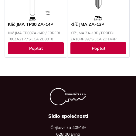
Klíč JMA TP00 ZA-14P
Klíč JMA ZA-13P
Klíč JMA TP00ZA-14P / ERREBI
Klíč JMA ZA-13P / ERREBI
T00ZA21P / SILCA ZD30T0
ZA10RP39 / SILCA ZD14RP
Poptat
Poptat
Sídlo společnosti
Čejkovická 4091/9
628 00 Brno