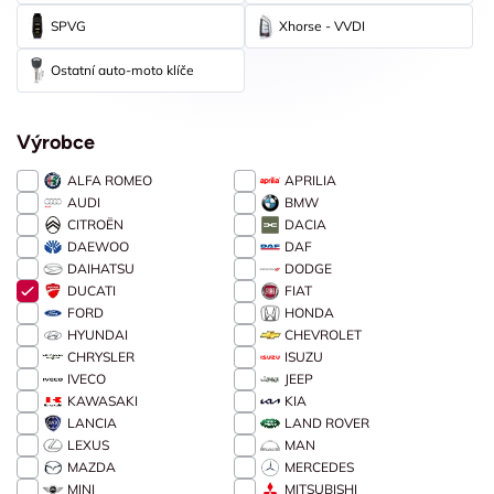
SPVG
Xhorse - VVDI
Ostatní auto-moto klíče
Výrobce
ALFA ROMEO
APRILIA
AUDI
BMW
CITROËN
DACIA
DAEWOO
DAF
DAIHATSU
DODGE
DUCATI
FIAT
FORD
HONDA
HYUNDAI
CHEVROLET
CHRYSLER
ISUZU
IVECO
JEEP
KAWASAKI
KIA
LANCIA
LAND ROVER
LEXUS
MAN
MAZDA
MERCEDES
MINI
MITSUBISHI