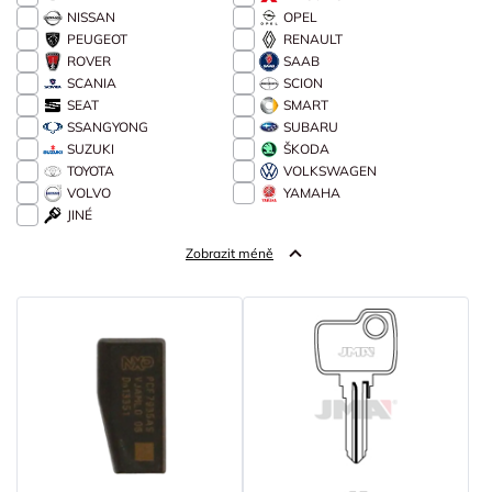
NISSAN
OPEL
PEUGEOT
RENAULT
ROVER
SAAB
SCANIA
SCION
SEAT
SMART
SSANGYONG
SUBARU
SUZUKI
ŠKODA
TOYOTA
VOLKSWAGEN
VOLVO
YAMAHA
JINÉ
Zobrazit méně