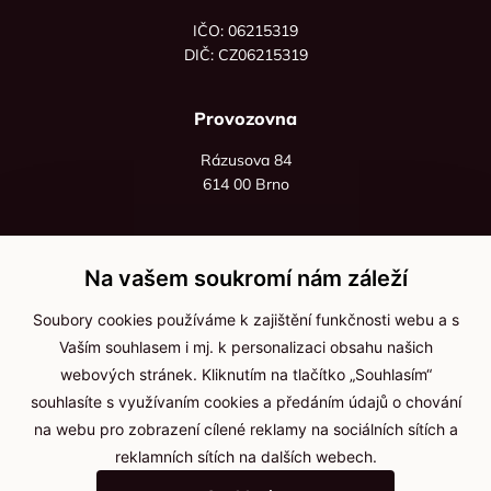
IČO: 06215319
DIČ: CZ06215319
Provozovna
Rázusova 84
614 00 Brno
+420 725 545 626
+420 736 535 066
Na vašem soukromí nám záleží
Po - pá: 8:00 - 16:00
Soubory cookies používáme k zajištění funkčnosti webu a s
info@jma-kam.cz
Vaším souhlasem i mj. k personalizaci obsahu našich
webových stránek. Kliknutím na tlačítko „Souhlasím“
souhlasíte s využívaním cookies a předáním údajů o chování
Důležité informace
na webu pro zobrazení cílené reklamy na sociálních sítích a
reklamních sítích na dalších webech.
Ochrana osobních údajů