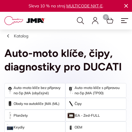
Sleva 10 % na stroj
MULTICODE NXT-E
.
Katalog
Auto-moto klíče, čipy,
diagnostiky pro DUCATI
Auto-moto klíče bez přípravy
Auto-moto klíče s přípravou
na čip JMA (obyčejné)
na čip JMA (TP00)
Obaly na autoklíče JMA (ML)
Čipy
Planžety
IEA - Zed-FULL
Keydiy
OEM