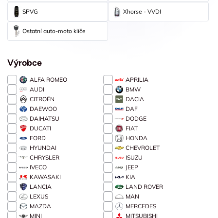
SPVG
Xhorse - VVDI
Ostatní auto-moto klíče
Výrobce
ALFA ROMEO
APRILIA
AUDI
BMW
CITROËN
DACIA
DAEWOO
DAF
DAIHATSU
DODGE
DUCATI
FIAT
FORD
HONDA
HYUNDAI
CHEVROLET
CHRYSLER
ISUZU
IVECO
JEEP
KAWASAKI
KIA
LANCIA
LAND ROVER
LEXUS
MAN
MAZDA
MERCEDES
MINI
MITSUBISHI