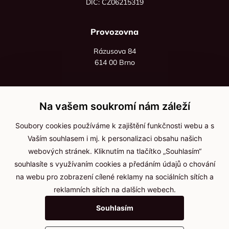
DIČ: CZ06215319
Provozovna
Rázusova 84
614 00 Brno
+420 725 545 626
+420 736 535 066
Na vašem soukromí nám záleží
Po - pá: 8:00 - 16:00
Soubory cookies používáme k zajištění funkčnosti webu a s
info@jma-kam.cz
Vaším souhlasem i mj. k personalizaci obsahu našich
webových stránek. Kliknutím na tlačítko „Souhlasím“
souhlasíte s využívaním cookies a předáním údajů o chování
Důležité informace
na webu pro zobrazení cílené reklamy na sociálních sítích a
reklamních sítích na dalších webech.
Ochrana osobních údajů
Souhlasím
Cookies