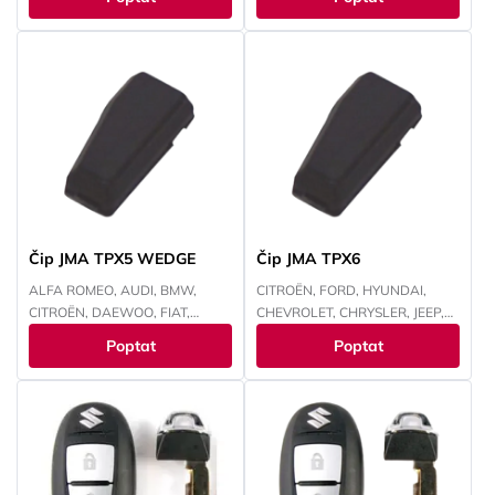
IVECO, JEEP, KAWASAKI, KIA,
CHEVROLET, CHRYSLER, ISUZU,
LANCIA, LAND ROVER, LEXUS,
IVECO, JEEP, KIA, LANCIA, LAND
MAZDA, MITSUBISHI, NISSAN,
ROVER, MITSUBISHI, NISSAN,
OPEL, PEUGEOT, RENAULT,
OPEL, PEUGEOT, RENAULT,
SMART, SUBARU, SUZUKI,
SMART, SUZUKI, TOYOTA,
TOYOTA, VOKSWAGEN,
VOKSWAGEN
YAMAHA
Čip JMA TPX5 WEDGE
Čip JMA TPX6
ALFA ROMEO, AUDI, BMW,
CITROËN, FORD, HYUNDAI,
CITROËN, DAEWOO, FIAT,
CHEVROLET, CHRYSLER, JEEP,
FORD, HONDA, HYUNDAI,
KAWASAKI, KIA, MAZDA,
Poptat
Poptat
CHEVROLET, CHRYSLER, ISUZU,
MITSUBISHI, NISSAN, PEUGEOT,
IVECO, JEEP, KAWASAKI, KIA,
RENAULT, SUBARU, SUZUKI,
LANCIA, LAND ROVER, LEXUS,
TOYOTA, YAMAHA
MAZDA, MITSUBISHI, NISSAN,
OPEL, PEUGEOT, RENAULT,
SMART, SUBARU, SUZUKI,
TOYOTA, VOKSWAGEN,