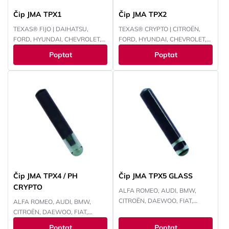
Čip JMA TPX1
Čip JMA TPX2
TEXAS® FIJO | DAIHATSU,
TEXAS® CRYPTO | CITROËN,
FORD, HYUNDAI, CHEVROLET,
FORD, HYUNDAI, CHEVROLET,
INFINITI, LEXUS, LINCOLN,
CHRYSLER, JEEP, KAWASAKI,
Poptat
Poptat
MAZDA, MERCURY, MITSUBISHI,
KIA, MAZDA, MITSUBISHI,
PANOZ, PERODUA, PROTON,
NISSAN, PEUGEOT, RENAULT,
NISSAN, SUBARU, SUZUKI,
SUBARU, SUZUKI, TOYOTA,
TOYOTA
YAMAHA
Čip JMA TPX4 / PH
Čip JMA TPX5 GLASS
CRYPTO
ALFA ROMEO, AUDI, BMW,
CITROËN, DAEWOO, FIAT,
ALFA ROMEO, AUDI, BMW,
FORD, HONDA, HYUNDAI,
CITROËN, DAEWOO, FIAT,
CHEVROLET, CHRYSLER, ISUZU,
FORD, HONDA, HYUNDAI,
Poptat
Poptat