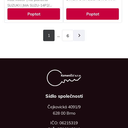
SUZUKI | JMA SUZU-14P2/
ERREBI SZ18P / SILCA HU133R
Poptat
Poptat
1
...
6
Další
Sídlo společnosti
Čejkovická 4091/9
628 00 Brno
IČO: 06215319