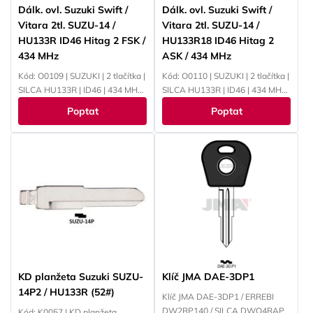
Dálk. ovl. Suzuki Swift /
Dálk. ovl. Suzuki Swift /
Vitara 2tl. SUZU-14 /
Vitara 2tl. SUZU-14 /
HU133R ID46 Hitag 2 FSK /
HU133R18 ID46 Hitag 2
434 MHz
ASK / 434 MHz
Kód: O0109 | SUZUKI | 2 tlačítka |
Kód: O0110 | SUZUKI | 2 tlačítka |
SILCA HU133R | ID46 | 434 MHz |
SILCA HU133R | ID46 | 434 MHz |
PCF7936
PCF7936
Poptat
Poptat
KD planžeta Suzuki SUZU-
Klíč JMA DAE-3DP1
14P2 / HU133R (52#)
Klíč JMA DAE-3DP1 / ERREBI
DW2RP140 / SILCA DWO4RAP
Kód: K0057 | KD planžeta