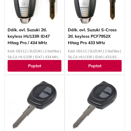
YAMAHA
Dálk. ovl. Suzuki 2tl.
Dálk. ovl. Suzuki S-Cross
keyless HU133R ID47
2tl. keyless PCF7952X
Hitag Pro / 434 MHz
Hitag Pro 433 MHz
Kód: O0112 | SUZUKI | 2 tlačítka |
Kód: O0111 | SUZUKI | 2 tlačítka |
SILCA HU133R | ID47 | 434 MHz |
SILCA HU133R | ID40 | 433,92
PCF7953
MHz | PCF7935
Poptat
Poptat