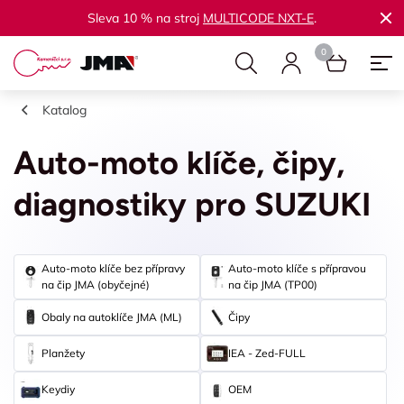
Sleva 10 % na stroj
MULTICODE NXT-E
.
Katalog
Auto-moto klíče, čipy,
diagnostiky pro SUZUKI
Auto-moto klíče bez přípravy
Auto-moto klíče s přípravou
na čip JMA (obyčejné)
na čip JMA (TP00)
Obaly na autoklíče JMA (ML)
Čipy
Planžety
IEA - Zed-FULL
Keydiy
OEM