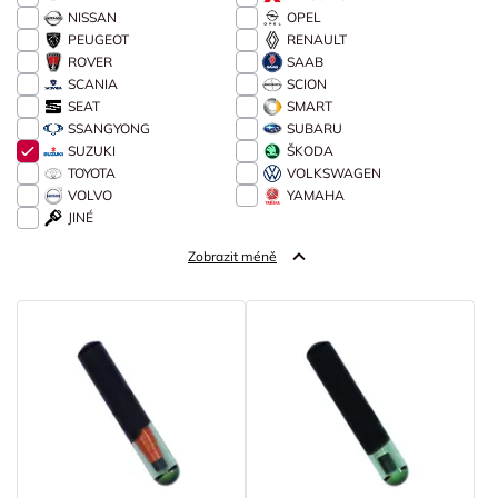
NISSAN
OPEL
PEUGEOT
RENAULT
ROVER
SAAB
SCANIA
SCION
SEAT
SMART
SSANGYONG
SUBARU
SUZUKI
ŠKODA
TOYOTA
VOLKSWAGEN
VOLVO
YAMAHA
JINÉ
Zobrazit méně