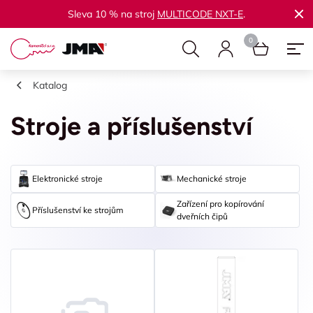
Sleva 10 % na stroj
MULTICODE NXT-E
.
Katalog
Stroje a příslušenství
Elektronické stroje
Mechanické stroje
Zařízení pro kopírování
Příslušenství ke strojům
dveřních čipů