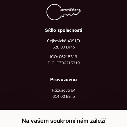
Sídlo společnosti
Čejkovická 4091/9
628 00 Brno
IČO: 06215319
DIČ: CZ06215319
Provozovna
Rázusova 84
614 00 Brno
+420 725 545 626
+420 736 535 066
Na vašem soukromí nám záleží
Po - pá: 8:00 - 16:00