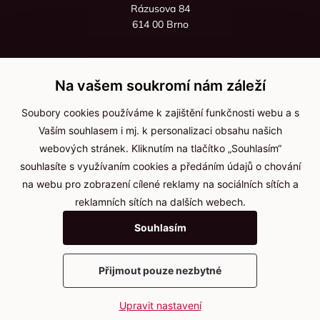
Rázusova 84
614 00 Brno
+420 725 545 626
+420 736 535 066
Na vašem soukromí nám záleží
Po - pá: 8:00 - 16:00
Soubory cookies používáme k zajištění funkčnosti webu a s
info@jma-kam.cz
Vaším souhlasem i mj. k personalizaci obsahu našich
webových stránek. Kliknutím na tlačítko „Souhlasím“
souhlasíte s využívaním cookies a předáním údajů o chování
Důležité informace
na webu pro zobrazení cílené reklamy na sociálních sítích a
reklamních sítích na dalších webech.
Ochrana osobních údajů
Souhlasím
Cookies
Přijmout pouze nezbytné
2025 © Kameníčci s.r.o.
Upravit nastavení
Vytvořil
webProgress