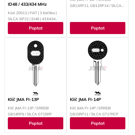
ID48 / 433/434 MHz
GB11RP11, GB11RP14 / SILCA
GT11CP
Kód: Z0013 | FIAT | 3 tlačítka |
SILCA SIP22 | ID48 | 433/434
MHz
Poptat
Poptat
Klíč JMA FI-13P
Klíč JMA FI-14P
Klíč JMA FI-13P / ERREBI
Klíč JMA FI-14P / ERREBI
GB14RP6 / SILCA GT15RP
GB15RP11 / SILCA GT17RCP
Poptat
Poptat