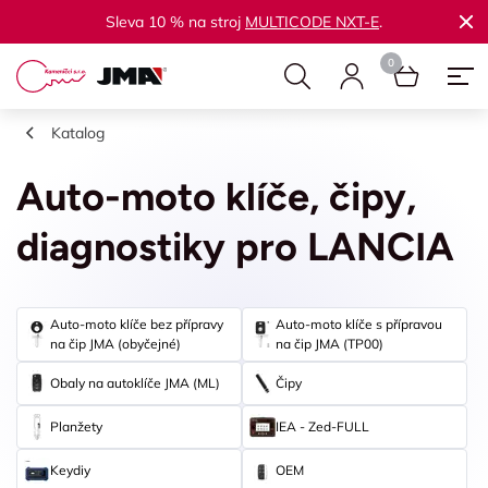
Sleva 10 % na stroj
MULTICODE NXT-E
.
Katalog
Auto-moto klíče, čipy,
diagnostiky pro LANCIA
Auto-moto klíče bez přípravy
Auto-moto klíče s přípravou
na čip JMA (obyčejné)
na čip JMA (TP00)
Obaly na autoklíče JMA (ML)
Čipy
Planžety
IEA - Zed-FULL
Keydiy
OEM