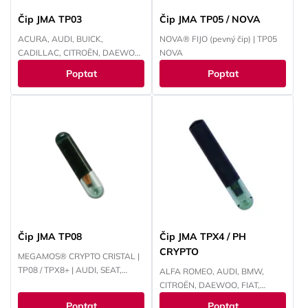
Čip JMA TP03
Čip JMA TP05 / NOVA
ACURA, AUDI, BUICK,
NOVA® FIJO (pevný čip) | TP05
CADILLAC, CITROËN, DAEWOO,
NOVA
FIAT, HONDA, CHEVROLET,
Poptat
Poptat
ISUZU, JAGUAR, KIA, LANCIA,
MAN, MERCEDES, OLDS
MOBILE, OPEL, PEUGEOT,
PONTIAC, PORSCHE, SAAB,
SATURN, ŠKODA,
VOLKSWAGEN, YAMAHA
Čip JMA TP08
Čip JMA TPX4 / PH
CRYPTO
MEGAMOS® CRYPTO CRISTAL |
TP08 / TPX8+ | AUDI, SEAT,
ALFA ROMEO, AUDI, BMW,
ŠKODA, VOLKSWAGEN
CITROËN, DAEWOO, FIAT,
FORD, HONDA, HYUNDAI,
Poptat
Poptat