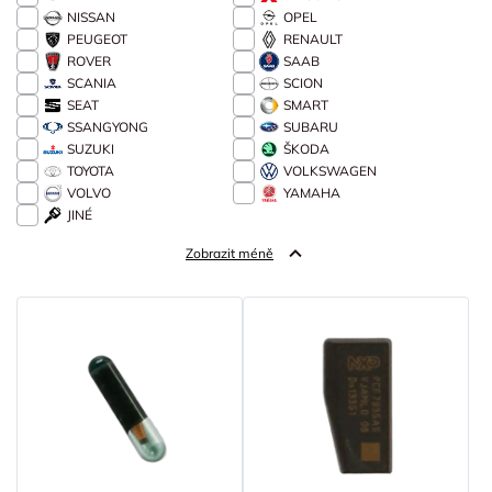
NISSAN
OPEL
PEUGEOT
RENAULT
ROVER
SAAB
SCANIA
SCION
SEAT
SMART
SSANGYONG
SUBARU
SUZUKI
ŠKODA
TOYOTA
VOLKSWAGEN
VOLVO
YAMAHA
JINÉ
Zobrazit méně