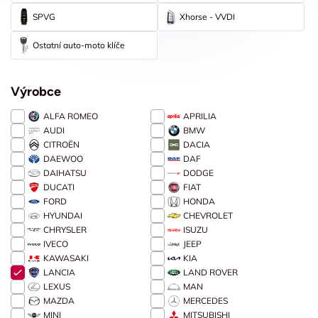
SPVG
Xhorse - VVDI
Ostatní auto-moto klíče
Výrobce
ALFA ROMEO
APRILIA
AUDI
BMW
CITROËN
DACIA
DAEWOO
DAF
DAIHATSU
DODGE
DUCATI
FIAT
FORD
HONDA
HYUNDAI
CHEVROLET
CHRYSLER
ISUZU
IVECO
JEEP
KAWASAKI
KIA
LANCIA
LAND ROVER
LEXUS
MAN
MAZDA
MERCEDES
MINI
MITSUBISHI