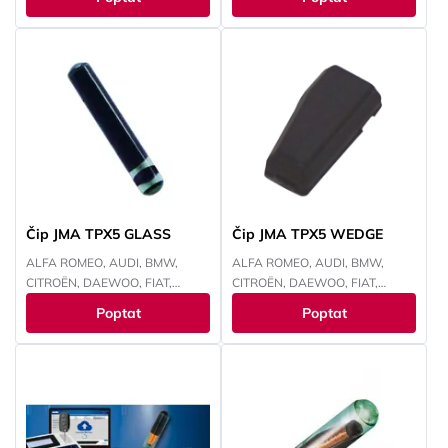
CHEVROLET, CHRYSLER, ISUZU,
IVECO, JEEP, KIA, LANCIA, LAND
ROVER, MITSUBISHI, NISSAN,
OPEL, PEUGEOT, RENAULT,
SMART, SUZUKI, TOYOTA,
VOKSWAGEN
Čip JMA TPX5 GLASS
Čip JMA TPX5 WEDGE
ALFA ROMEO, AUDI, BMW,
ALFA ROMEO, AUDI, BMW,
CITROËN, DAEWOO, FIAT,
CITROËN, DAEWOO, FIAT,
FORD, HONDA, HYUNDAI,
FORD, HONDA, HYUNDAI,
Poptat
Poptat
CHEVROLET, CHRYSLER, ISUZU,
CHEVROLET, CHRYSLER, ISUZU,
IVECO, JEEP, KAWASAKI, KIA,
IVECO, JEEP, KAWASAKI, KIA,
LANCIA, LAND ROVER, LEXUS,
LANCIA, LAND ROVER, LEXUS,
MAZDA, MITSUBISHI, NISSAN,
MAZDA, MITSUBISHI, NISSAN,
OPEL, PEUGEOT, RENAULT,
OPEL, PEUGEOT, RENAULT,
SMART, SUBARU, SUZUKI,
SMART, SUBARU, SUZUKI,
TOYOTA, VOKSWAGEN,
TOYOTA, VOKSWAGEN,