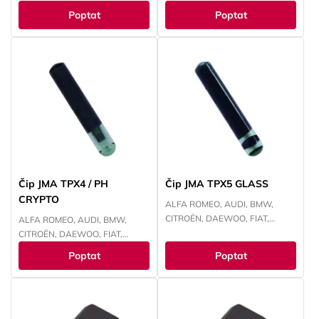
ŠKODA, VOLKSWAGEN
CHRYSLER, JEEP, KAWASAKI,
Poptat
Poptat
KIA, MAZDA, MITSUBISHI,
NISSAN, PEUGEOT, RENAULT,
SUBARU, SUZUKI, TOYOTA,
YAMAHA
Čip JMA TPX4 / PH
Čip JMA TPX5 GLASS
CRYPTO
ALFA ROMEO, AUDI, BMW,
CITROËN, DAEWOO, FIAT,
ALFA ROMEO, AUDI, BMW,
FORD, HONDA, HYUNDAI,
CITROËN, DAEWOO, FIAT,
CHEVROLET, CHRYSLER, ISUZU,
FORD, HONDA, HYUNDAI,
Poptat
Poptat
IVECO, JEEP, KAWASAKI, KIA,
CHEVROLET, CHRYSLER, ISUZU,
LANCIA, LAND ROVER, LEXUS,
IVECO, JEEP, KIA, LANCIA, LAND
MAZDA, MITSUBISHI, NISSAN,
ROVER, MITSUBISHI, NISSAN,
OPEL, PEUGEOT, RENAULT,
OPEL, PEUGEOT, RENAULT,
SMART, SUBARU, SUZUKI,