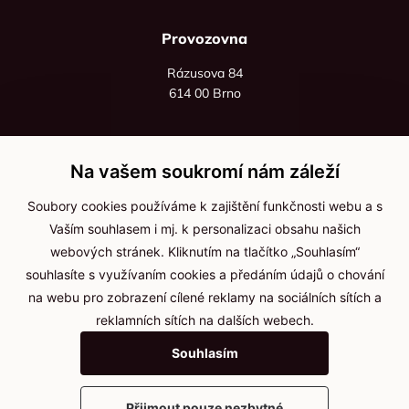
Provozovna
Rázusova 84
614 00 Brno
+420 725 545 626
+420 736 535 066
Na vašem soukromí nám záleží
Po - pá: 8:00 - 16:00
Soubory cookies používáme k zajištění funkčnosti webu a s
info@jma-kam.cz
Vaším souhlasem i mj. k personalizaci obsahu našich
webových stránek. Kliknutím na tlačítko „Souhlasím“
souhlasíte s využívaním cookies a předáním údajů o chování
Důležité informace
na webu pro zobrazení cílené reklamy na sociálních sítích a
reklamních sítích na dalších webech.
Ochrana osobních údajů
Souhlasím
Cookies
Přijmout pouze nezbytné