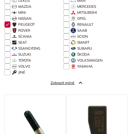
LEXUS
MAN
MAZDA
MERCEDES
MINI
MITSUBISHI
NISSAN
OPEL
PEUGEOT
RENAULT
ROVER
SAAB
SCANIA
SCION
SEAT
SMART
SSANGYONG
SUBARU
SUZUKI
ŠKODA
TOYOTA
VOLKSWAGEN
VOLVO
YAMAHA
JINÉ
Zobrazit méně