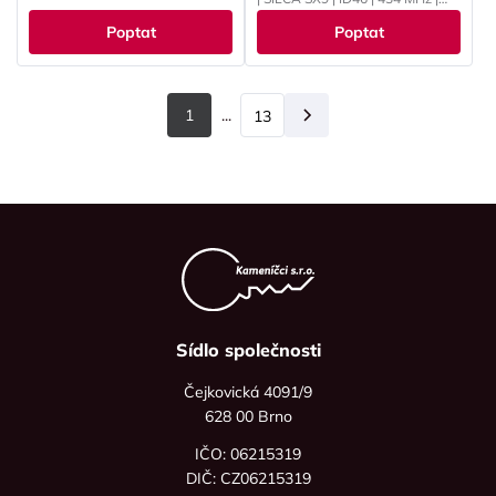
PCF7961
Poptat
Poptat
1
...
13
Další
Sídlo společnosti
Čejkovická 4091/9
628 00 Brno
IČO: 06215319
DIČ: CZ06215319