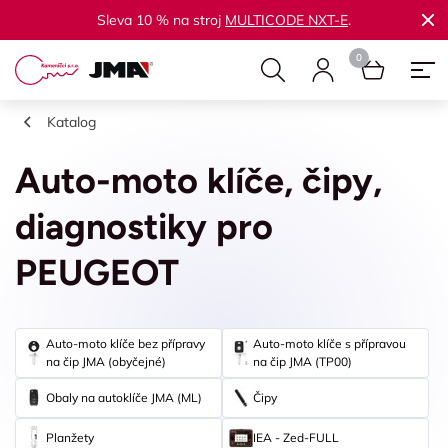
Sleva 10 % na stroj
MULTICODE NXT-E
.
Katalog
Auto-moto klíče, čipy,
diagnostiky pro
PEUGEOT
Auto-moto klíče bez přípravy
Auto-moto klíče s přípravou
na čip JMA (obyčejné)
na čip JMA (TP00)
Obaly na autoklíče JMA (ML)
Čipy
Planžety
IEA - Zed-FULL