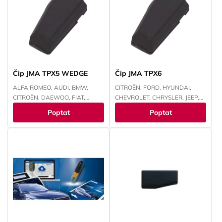
SMART, SUZUKI, TOYOTA,
TOYOTA, VOKSWAGEN,
VOKSWAGEN
YAMAHA
Čip JMA TPX5 WEDGE
Čip JMA TPX6
ALFA ROMEO, AUDI, BMW,
CITROËN, FORD, HYUNDAI,
CITROËN, DAEWOO, FIAT,
CHEVROLET, CHRYSLER, JEEP,
FORD, HONDA, HYUNDAI,
KAWASAKI, KIA, MAZDA,
Poptat
Poptat
CHEVROLET, CHRYSLER, ISUZU,
MITSUBISHI, NISSAN, PEUGEOT,
IVECO, JEEP, KAWASAKI, KIA,
RENAULT, SUBARU, SUZUKI,
LANCIA, LAND ROVER, LEXUS,
TOYOTA, YAMAHA
MAZDA, MITSUBISHI, NISSAN,
OPEL, PEUGEOT, RENAULT,
SMART, SUBARU, SUZUKI,
TOYOTA, VOKSWAGEN,
YAMAHA