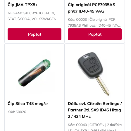
Čip JMA TPX8+
Čip originál PCF7935AS
ph/cr ID40-45 VAG
MEGAMOS® CRYPTO | AUDI,
SEAT, ŠKODA, VOLKSWAGEN
Kód: O0003 | Čip originál PCF
7935AS Phillips/cr ID40-45 | VAG
ID44 / 4W - VAG / PSA / Opel /
Poptat
Poptat
EWS
Čip Silca T48 meg/cr
Dálk. ovl. Citroën Berlingo /
Partner 2tl. SX9 ID46 Hitag
Kód: S0026
2 / 434 MHz
Kód: O0040 | CITROËN | 2 tlačítka
| SILCA SX9 | ID46 | 434 MHz |