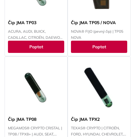
Čip JMA TP03
Čip JMA TP05 / NOVA
ACURA, AUDI, BUICK,
NOVA® FIJO (pevný čip) | TP05
CADILLAC, CITROËN, DAEWOO,
NOVA
FIAT, HONDA, CHEVROLET,
Poptat
Poptat
ISUZU, JAGUAR, KIA, LANCIA,
MAN, MERCEDES, OLDS
MOBILE, OPEL, PEUGEOT,
PONTIAC, PORSCHE, SAAB,
SATURN, ŠKODA,
VOLKSWAGEN, YAMAHA
Čip JMA TP08
Čip JMA TPX2
MEGAMOS® CRYPTO CRISTAL |
TEXAS® CRYPTO | CITROËN,
TP08 / TPX8+ | AUDI, SEAT,
FORD, HYUNDAI, CHEVROLET,