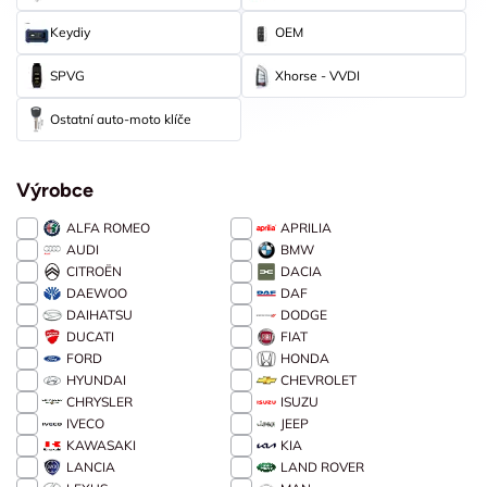
Keydiy
OEM
SPVG
Xhorse - VVDI
Ostatní auto-moto klíče
Výrobce
ALFA ROMEO
APRILIA
AUDI
BMW
CITROËN
DACIA
DAEWOO
DAF
DAIHATSU
DODGE
DUCATI
FIAT
FORD
HONDA
HYUNDAI
CHEVROLET
CHRYSLER
ISUZU
IVECO
JEEP
KAWASAKI
KIA
LANCIA
LAND ROVER