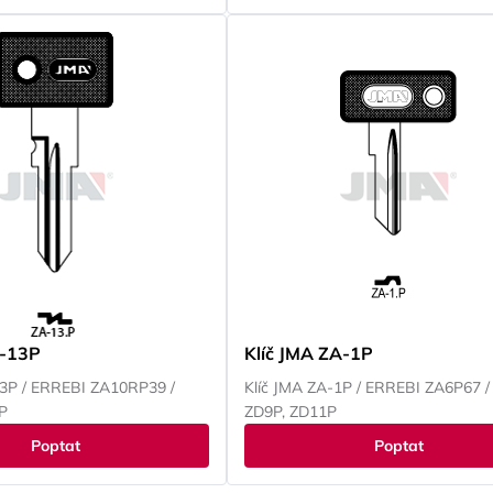
A-13P
Klíč JMA ZA-1P
13P / ERREBI ZA10RP39 /
Klíč JMA ZA-1P / ERREBI ZA6P67 /
P
ZD9P, ZD11P
Poptat
Poptat