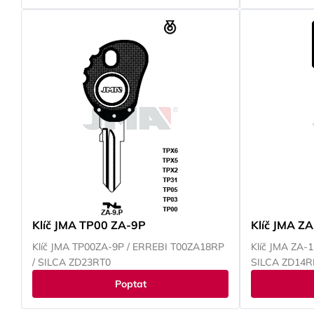
Klíč JMA TP00 ZA-9P
Klíč JMA Z
Klíč JMA TP00ZA-9P / ERREBI T00ZA18RP
Klíč JMA ZA-
/ SILCA ZD23RT0
SILCA ZD14R
Poptat