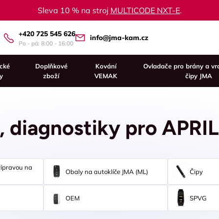
Sleva 10 % na stroj
MULTICODE NXT-E
.
+420 725 545 626
info@jma-kam.cz
Po - pá: 8:00 - 16:00
ické
Doplňkové
Kování
Ovladače pro brány a vr
y
zboží
VEMAK
čipy JMA
, diagnostiky pro APRI
řípravou na
Obaly na autoklíče JMA (ML)
Čipy
OEM
SPVG