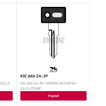
Klíč JMA ZA-2P
 SILCA
Klíč JMA ZA-2P / ERREBI ZA11RP39 /
SILCA ZD10P
Poptat