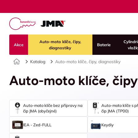
Auto-moto klíče, čipy,
Cylindr
Akce
Baterie
diagnostiky
vložk
Úvod
Katalog
Auto-moto klíče, čipy, diagnostiky
Auto-moto klíče, čipy
Auto-moto klíče bez přípravy na
Auto-moto klíče s p
čip JMA (obyčejné)
čip JMA (TP00)
IEA - Zed-FULL
Keydiy