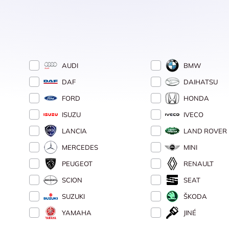
AUDI
BMW
DAF
DAIHATSU
FORD
HONDA
ISUZU
IVECO
LANCIA
LAND ROVER
MERCEDES
MINI
PEUGEOT
RENAULT
SCION
SEAT
SUZUKI
ŠKODA
YAMAHA
JINÉ