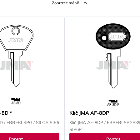
Zobrazit méně
-8D *
Klíč JMA AF-8DP
8D / ERREBI SPG / SILCA SIP6
Klíč JMA AF-8DP / ERREBI SPGP39
SIP6P
Poptat
Poptat