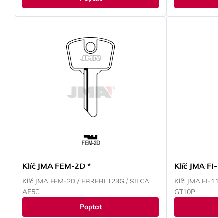
Klíč JMA FEM-2D *
Klíč JMA FI
Klíč JMA FEM-2D / ERREBI 123G / SILCA
Klíč JMA FI-
AF5C
GT10P
Poptat