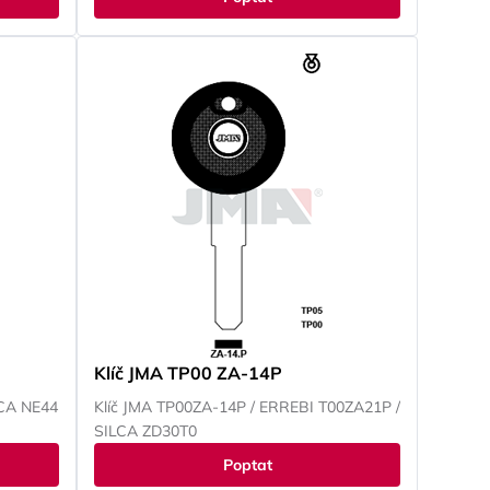
Klíč JMA TP00 ZA-14P
LCA NE44
Klíč JMA TP00ZA-14P / ERREBI T00ZA21P /
SILCA ZD30T0
Poptat