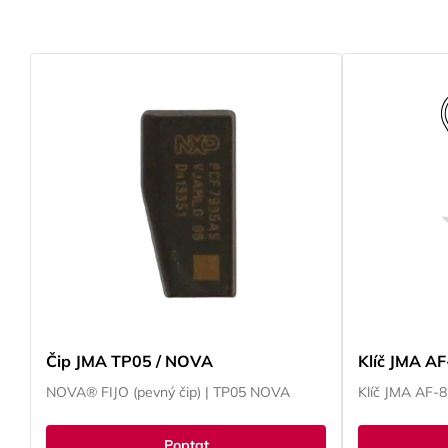
Čip JMA TP05 / NOVA
Klíč JMA AF
NOVA® FIJO (pevný čip) | TP05 NOVA
Klíč JMA AF-
Poptat