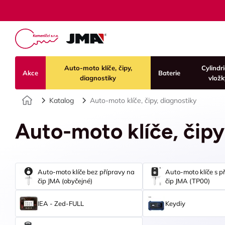
Auto-moto klíče, čipy,
Cylindr
Akce
Baterie
diagnostiky
vložk
Úvod
Katalog
Auto-moto klíče, čipy, diagnostiky
Auto-moto klíče, čip
Auto-moto klíče bez přípravy na
Auto-moto klíče s p
čip JMA (obyčejné)
čip JMA (TP00)
IEA - Zed-FULL
Keydiy