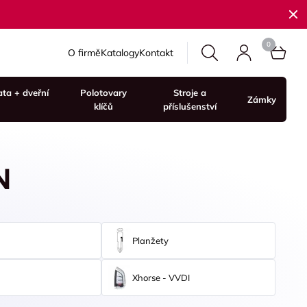
O firmě
Katalogy
Kontakt
ata + dveřní
Polotovary
Stroje a
Zámky
klíčů
příslušenství
N
Planžety
Xhorse - VVDI