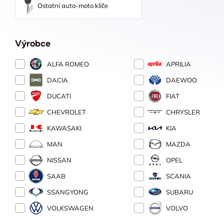
Ostatní auto-moto klíče
Výrobce
ALFA ROMEO
APRILIA
DACIA
DAEWOO
DUCATI
FIAT
CHEVROLET
CHRYSLER
KAWASAKI
KIA
MAN
MAZDA
NISSAN
OPEL
SAAB
SCANIA
SSANGYONG
SUBARU
VOLKSWAGEN
VOLVO