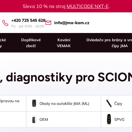
Sleva 10 % na stroj
MULTICODE NXT-E
.
+420 725 545 626
info@jma-kam.cz
Po - pá: 8:00 - 16:00
ické
Doplňkové
Kování
Ovladače pro brány a vr
y
zboží
VEMAK
čipy JMA
y, diagnostiky pro SCIO
řípravou na
Obaly na autoklíče JMA (ML)
Čipy
OEM
SPVG