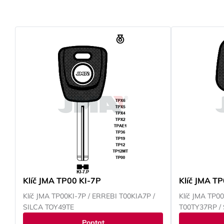
Klíč JMA TP00 KI-7P
Klíč JMA T
Klíč JMA TP00KI-7P / ERREBI T00KIA7P /
Klíč JMA TP0
SILCA TOY49TE
T00TY37RP /
Poptat