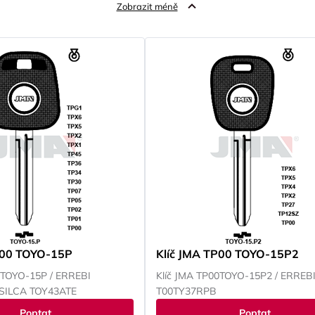
Zobrazit méně
P00 TOYO-15P
Klíč JMA TP00 TOYO-15P2
0TOYO-15P / ERREBI
Klíč JMA TP00TOYO-15P2 / ERREB
 SILCA TOY43ATE
T00TY37RPB
Poptat
Poptat