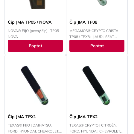
Čip JMA TP05 / NOVA
Čip JMA TP08
NOVA® FIJO (pevný čip) | TP05
MEGAMOS® CRYPTO CRISTAL |
NOVA
TP08 / TPX8+ | AUDI, SEAT,
ŠKODA, VOLKSWAGEN
Poptat
Poptat
Čip JMA TPX1
Čip JMA TPX2
TEXAS® FIJO | DAIHATSU,
TEXAS® CRYPTO | CITROËN,
FORD, HYUNDAI, CHEVROLET,
FORD, HYUNDAI, CHEVROLET,