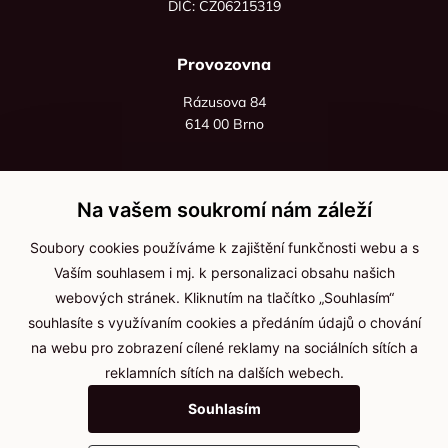
DIČ: CZ06215319
Provozovna
Rázusova 84
614 00 Brno
+420 725 545 626
+420 736 535 066
Na vašem soukromí nám záleží
Po - pá: 8:00 - 16:00
Soubory cookies používáme k zajištění funkčnosti webu a s
info@jma-kam.cz
Vaším souhlasem i mj. k personalizaci obsahu našich
webových stránek. Kliknutím na tlačítko „Souhlasím“
souhlasíte s využívaním cookies a předáním údajů o chování
Důležité informace
na webu pro zobrazení cílené reklamy na sociálních sítích a
reklamních sítích na dalších webech.
Ochrana osobních údajů
Souhlasím
Cookies