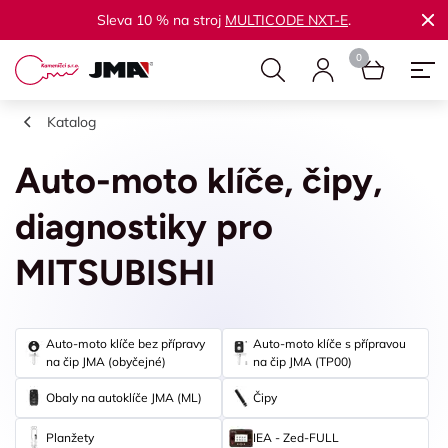
Sleva 10 % na stroj
MULTICODE NXT-E
.
Katalog
Auto-moto klíče, čipy,
diagnostiky pro
MITSUBISHI
Auto-moto klíče bez přípravy
Auto-moto klíče s přípravou
na čip JMA (obyčejné)
na čip JMA (TP00)
Obaly na autoklíče JMA (ML)
Čipy
Planžety
IEA - Zed-FULL