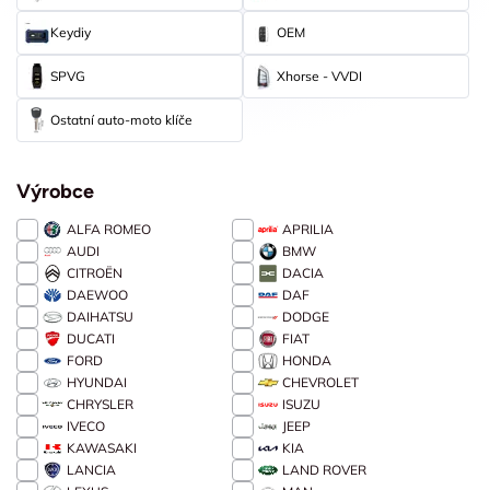
Keydiy
OEM
SPVG
Xhorse - VVDI
Ostatní auto-moto klíče
Výrobce
ALFA ROMEO
APRILIA
AUDI
BMW
CITROËN
DACIA
DAEWOO
DAF
DAIHATSU
DODGE
DUCATI
FIAT
FORD
HONDA
HYUNDAI
CHEVROLET
CHRYSLER
ISUZU
IVECO
JEEP
KAWASAKI
KIA
LANCIA
LAND ROVER