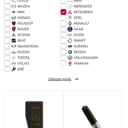
LEXUS
MAN
MAZDA
MERCEDES
MINI
MITSUBISHI
NISSAN
OPEL
PEUGEOT
RENAULT
ROVER
SAAB
SCANIA
SCION
SEAT
SMART
SSANGYONG
SUBARU
SUZUKI
ŠKODA
TOYOTA
VOLKSWAGEN
VOLVO
YAMAHA
JINÉ
Zobrazit méně