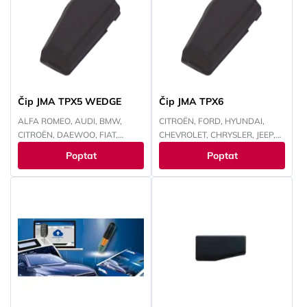
SMART, SUZUKI, TOYOTA,
TOYOTA, VOKSWAGEN,
VOKSWAGEN
YAMAHA
Čip JMA TPX5 WEDGE
Čip JMA TPX6
ALFA ROMEO, AUDI, BMW,
CITROËN, FORD, HYUNDAI,
CITROËN, DAEWOO, FIAT,
CHEVROLET, CHRYSLER, JEEP,
FORD, HONDA, HYUNDAI,
KAWASAKI, KIA, MAZDA,
Poptat
Poptat
CHEVROLET, CHRYSLER, ISUZU,
MITSUBISHI, NISSAN, PEUGEOT,
IVECO, JEEP, KAWASAKI, KIA,
RENAULT, SUBARU, SUZUKI,
LANCIA, LAND ROVER, LEXUS,
TOYOTA, YAMAHA
MAZDA, MITSUBISHI, NISSAN,
OPEL, PEUGEOT, RENAULT,
SMART, SUBARU, SUZUKI,
TOYOTA, VOKSWAGEN,
YAMAHA