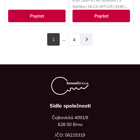
Kód: O0074 | MITSUBISHI | 3
tlačítka | SILCA MIT11R | ID46 |
434 MHz | PCF7952
Poptat
Poptat
1
...
4
Další
Sídlo společnosti
Čejkovická 4091/9
628 00 Brno
IČO: 06215319