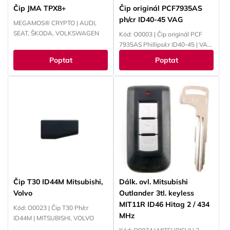
Čip JMA TPX8+
Čip originál PCF7935AS
ph/cr ID40-45 VAG
MEGAMOS® CRYPTO | AUDI,
SEAT, ŠKODA, VOLKSWAGEN
Kód: O0003 | Čip originál PCF
7935AS Phillips/cr ID40-45 | VAG
ID44 / 4W - VAG / PSA / Opel /
Poptat
Poptat
EWS
Čip T30 ID44M Mitsubishi,
Dálk. ovl. Mitsubishi
Volvo
Outlander 3tl. keyless
MIT11R ID46 Hitag 2 / 434
Kód: O0023 | Čip T30 Ph/cr
MHz
ID44M | MITSUBISHI, VOLVO