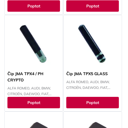
INFINITI, LEXUS, LINCOLN,
CHRYSLER, JEEP, KAWASAKI,
Poptat
Poptat
MAZDA, MERCURY, MITSUBISHI,
KIA, MAZDA, MITSUBISHI,
PANOZ, PERODUA, PROTON,
NISSAN, PEUGEOT, RENAULT,
NISSAN, SUBARU, SUZUKI,
SUBARU, SUZUKI, TOYOTA,
TOYOTA
YAMAHA
Čip JMA TPX4 / PH
Čip JMA TPX5 GLASS
CRYPTO
ALFA ROMEO, AUDI, BMW,
CITROËN, DAEWOO, FIAT,
ALFA ROMEO, AUDI, BMW,
FORD, HONDA, HYUNDAI,
CITROËN, DAEWOO, FIAT,
CHEVROLET, CHRYSLER, ISUZU,
FORD, HONDA, HYUNDAI,
Poptat
Poptat
IVECO, JEEP, KAWASAKI, KIA,
CHEVROLET, CHRYSLER, ISUZU,
LANCIA, LAND ROVER, LEXUS,
IVECO, JEEP, KIA, LANCIA, LAND
MAZDA, MITSUBISHI, NISSAN,
ROVER, MITSUBISHI, NISSAN,
OPEL, PEUGEOT, RENAULT,
OPEL, PEUGEOT, RENAULT,
SMART, SUBARU, SUZUKI,