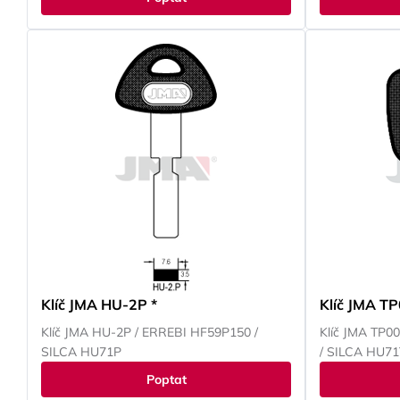
NISSAN, PEUGEOT, RENAULT, SUBARU,
JEEP, KAWASA
SUZUKI, TOYOTA, YAMAHA
ROVER, LEXU
NISSAN, OPE
SMART, SUBA
VOKSWAGEN
Klíč JMA HU-2P *
Klíč JMA T
Klíč JMA HU-2P / ERREBI HF59P150 /
Klíč JMA TP0
SILCA HU71P
/ SILCA HU71
Poptat