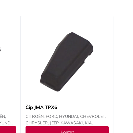
Čip JMA TPX6
ËN,
CITROËN, FORD, HYUNDAI, CHEVROLET,
YUNDAI,
CHRYSLER, JEEP, KAWASAKI, KIA,
IVECO,
MAZDA, MITSUBISHI, NISSAN, PEUGEOT,
Poptat