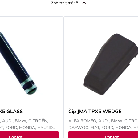
Zobrazit méně
PX5 GLASS
Čip JMA TPX5 WEDGE
 AUDI, BMW, CITROËN,
ALFA ROMEO, AUDI, BMW, CITRO
T, FORD, HONDA, HYUNDAI,
DAEWOO, FIAT, FORD, HONDA, H
CHRYSLER, ISUZU, IVECO,
CHEVROLET, CHRYSLER, ISUZU, 
Poptat
Poptat