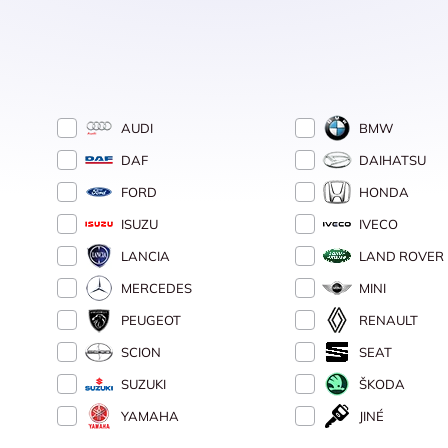
AUDI
BMW
DAF
DAIHATSU
FORD
HONDA
ISUZU
IVECO
LANCIA
LAND ROVER
MERCEDES
MINI
PEUGEOT
RENAULT
SCION
SEAT
SUZUKI
ŠKODA
YAMAHA
JINÉ