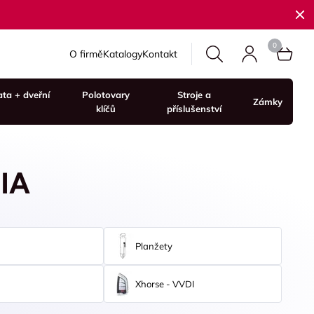
O firmě
Katalogy
Kontakt
ata + dveřní
Polotovary
Stroje a
Zámky
klíčů
příslušenství
NIA
Planžety
Xhorse - VVDI