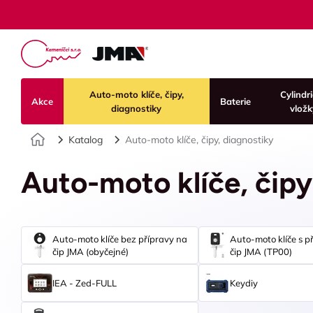
Auto-moto klíče, čipy,
Cylindr
Akce
Baterie
diagnostiky
vložk
Úvod
Katalog
Auto-moto klíče, čipy, diagnostiky
Auto-moto klíče, čip
Auto-moto klíče bez přípravy na
Auto-moto klíče s p
čip JMA (obyčejné)
čip JMA (TP00)
IEA - Zed-FULL
Keydiy