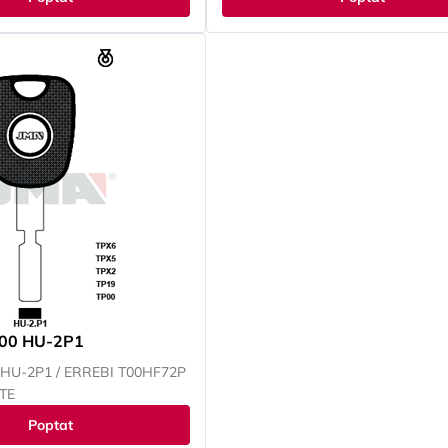
KI, KIA, LANCIA, LAND
JEEP, KAWASAKI, KIA, LANCIA, L
S, MAZDA, MITSUBISHI,
ROVER, LEXUS, MAZDA, MITSUBIS
L, PEUGEOT, RENAULT,
NISSAN, OPEL, PEUGEOT, RENAUL
RU, SUZUKI, TOYOTA,
SMART, SUBARU, SUZUKI, TOYOTA
, YAMAHA
VOKSWAGEN, YAMAHA
P00 HU-2P1
0HU-2P1 / ERREBI T00HF72P
TE
Poptat