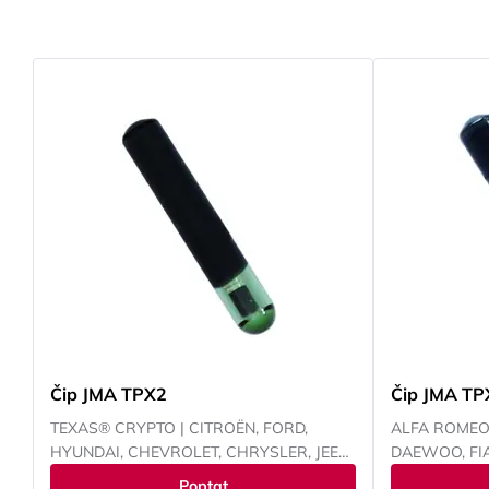
Čip JMA TPX2
Čip JMA T
TEXAS® CRYPTO | CITROËN, FORD,
ALFA ROMEO,
HYUNDAI, CHEVROLET, CHRYSLER, JEEP,
DAEWOO, FIA
KAWASAKI, KIA, MAZDA, MITSUBISHI,
CHEVROLET, 
Poptat