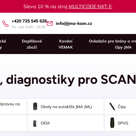
Sleva 10 % na stroj
MULTICODE NXT-E
.
+420 725 545 626
info@jma-kam.cz
Po - pá: 8:00 - 16:00
ické
Doplňkové
Kování
Ovladače pro brány a vr
y
zboží
VEMAK
čipy JMA
y, diagnostiky pro SCA
řípravou na
Obaly na autoklíče JMA (ML)
Čipy
OEM
SPVG