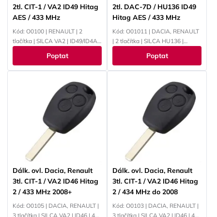
2tl. CIT-1 / VA2 ID49 Hitag
2tl. DAC-7D / HU136 ID49
AES / 433 MHz
Hitag AES / 433 MHz
Kód: O0100 | RENAULT | 2
Kód: O01011 | DACIA, RENAULT
tlačítka | SILCA VA2 | ID49/ID4A |
| 2 tlačítka | SILCA HU136 |
433 MHz | PCF7961M
ID49/ID4A | 433 MHz |
Poptat
Poptat
PCF7961M
Dálk. ovl. Dacia, Renault
Dálk. ovl. Dacia, Renault
3tl. CIT-1 / VA2 ID46 Hitag
3tl. CIT-1 / VA2 ID46 Hitag
2 / 433 MHz 2008+
2 / 434 MHz do 2008
Kód: O0105 | DACIA, RENAULT |
Kód: O0103 | DACIA, RENAULT |
3 tlačítka | SILCA VA2 | ID46 | 433
3 tlačítka | SILCA VA2 | ID46 | 434