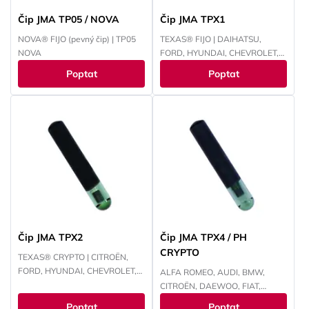
Čip JMA TP05 / NOVA
Čip JMA TPX1
NOVA® FIJO (pevný čip) | TP05
TEXAS® FIJO | DAIHATSU,
NOVA
FORD, HYUNDAI, CHEVROLET,
INFINITI, LEXUS, LINCOLN,
Poptat
Poptat
MAZDA, MERCURY, MITSUBISHI,
PANOZ, PERODUA, PROTON,
NISSAN, SUBARU, SUZUKI,
TOYOTA
Čip JMA TPX2
Čip JMA TPX4 / PH
CRYPTO
TEXAS® CRYPTO | CITROËN,
FORD, HYUNDAI, CHEVROLET,
ALFA ROMEO, AUDI, BMW,
CHRYSLER, JEEP, KAWASAKI,
CITROËN, DAEWOO, FIAT,
KIA, MAZDA, MITSUBISHI,
FORD, HONDA, HYUNDAI,
Poptat
Poptat