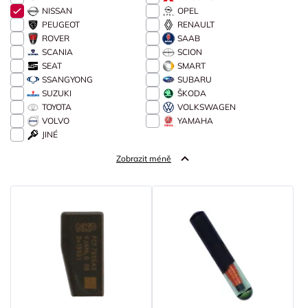
NISSAN
OPEL
PEUGEOT
RENAULT
ROVER
SAAB
SCANIA
SCION
SEAT
SMART
SSANGYONG
SUBARU
SUZUKI
ŠKODA
TOYOTA
VOLKSWAGEN
VOLVO
YAMAHA
JINÉ
Zobrazit méně