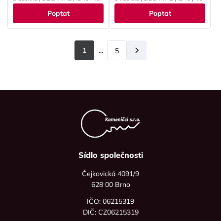
MHz | PCF7947
MHz | PCF7946
Poptat
Poptat
1
...
5
Další
Sídlo společnosti
Čejkovická 4091/9
628 00 Brno
IČO: 06215319
DIČ: CZ06215319