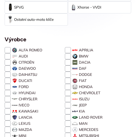
SPVG
Xhorse - VVDI
Ostatní auto-moto klíče
Výrobce
ALFA ROMEO
APRILIA
AUDI
BMW
CITROËN
DACIA
DAEWOO
DAF
DAIHATSU
DODGE
DUCATI
FIAT
FORD
HONDA
HYUNDAI
CHEVROLET
CHRYSLER
ISUZU
IVECO
JEEP
KAWASAKI
KIA
LANCIA
LAND ROVER
LEXUS
MAN
MAZDA
MERCEDES
MINI
MITSUBISHI