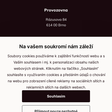
Provozovna
Rázusova 84
614 00 Brno
+420 725 545 626
+420 736 535 066
Na vašem soukromí nám záleží
Po - pá: 8:00 - 16:00
Soubory cookies používáme k zajištění funkčnosti webu a s
info@jma-kam.cz
Vaším souhlasem i mj. k personalizaci obsahu našich
webových stránek. Kliknutím na tlačítko „Souhlasím“
souhlasíte s využívaním cookies a předáním údajů o chování
Důležité informace
na webu pro zobrazení cílené reklamy na sociálních sítích a
reklamních sítích na dalších webech.
Ochrana osobních údajů
Souhlasím
Cookies
Přijmout pouze nezbytné