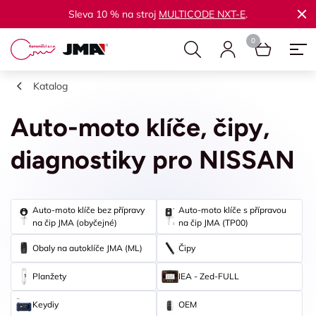
Sleva 10 % na stroj
MULTICODE NXT-E
.
Katalog
Auto-moto klíče, čipy,
diagnostiky pro NISSAN
Auto-moto klíče bez přípravy
Auto-moto klíče s přípravou
na čip JMA (obyčejné)
na čip JMA (TP00)
Obaly na autoklíče JMA (ML)
Čipy
Planžety
IEA - Zed-FULL
Keydiy
OEM