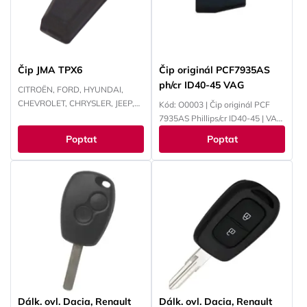
YAMAHA
YAMAHA
Čip JMA TPX6
Čip originál PCF7935AS
ph/cr ID40-45 VAG
CITROËN, FORD, HYUNDAI,
CHEVROLET, CHRYSLER, JEEP,
Kód: O0003 | Čip originál PCF
KAWASAKI, KIA, MAZDA,
7935AS Phillips/cr ID40-45 | VAG
MITSUBISHI, NISSAN, PEUGEOT,
ID44 / 4W - VAG / PSA / Opel /
Poptat
Poptat
RENAULT, SUBARU, SUZUKI,
EWS
TOYOTA, YAMAHA
Dálk. ovl. Dacia, Renault
Dálk. ovl. Dacia, Renault