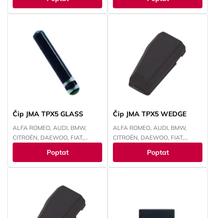
NISSAN, PEUGEOT, RENAULT,
CHEVROLET, CHRYSLER, ISUZU,
SUBARU, SUZUKI, TOYOTA,
IVECO, JEEP, KIA, LANCIA, LAND
YAMAHA
ROVER, MITSUBISHI, NISSAN,
OPEL, PEUGEOT, RENAULT,
SMART, SUZUKI, TOYOTA,
VOKSWAGEN
Čip JMA TPX5 GLASS
Čip JMA TPX5 WEDGE
ALFA ROMEO, AUDI, BMW,
ALFA ROMEO, AUDI, BMW,
CITROËN, DAEWOO, FIAT,
CITROËN, DAEWOO, FIAT,
FORD, HONDA, HYUNDAI,
FORD, HONDA, HYUNDAI,
Poptat
Poptat
CHEVROLET, CHRYSLER, ISUZU,
CHEVROLET, CHRYSLER, ISUZU,
IVECO, JEEP, KAWASAKI, KIA,
IVECO, JEEP, KAWASAKI, KIA,
LANCIA, LAND ROVER, LEXUS,
LANCIA, LAND ROVER, LEXUS,
MAZDA, MITSUBISHI, NISSAN,
MAZDA, MITSUBISHI, NISSAN,
OPEL, PEUGEOT, RENAULT,
OPEL, PEUGEOT, RENAULT,
SMART, SUBARU, SUZUKI,
SMART, SUBARU, SUZUKI,
TOYOTA, VOKSWAGEN,
TOYOTA, VOKSWAGEN,