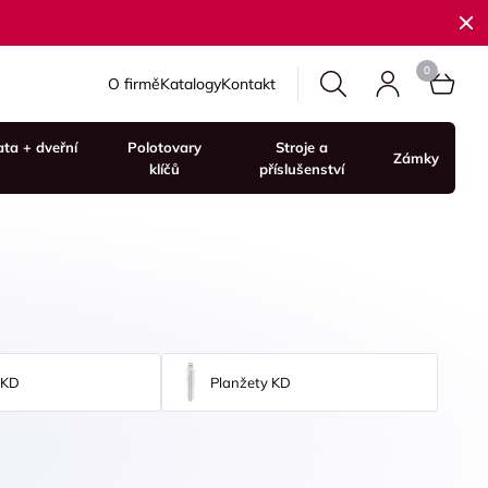
O firmě
Katalogy
Kontakt
ata + dveřní
Polotovary
Stroje a
Zámky
klíčů
příslušenství
 KD
Planžety KD