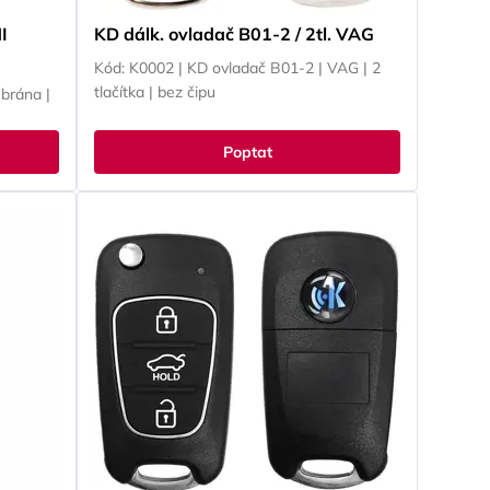
I
KD dálk. ovladač B01-2 / 2tl. VAG
Kód: K0002 | KD ovladač B01-2 | VAG | 2
tlačítka | bez čipu
brána |
Poptat