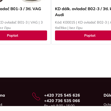
ladač B01-3 / 3tl. VAG
KD dálk. ovladač B02-3 / 3tl. 
Audi
KD ovladač B01-3 | VAG | 3
Kód: K00015 | KD ovladač B02-3 | 
bez čipu
tlačítka | bez čipu
Poptat
Poptat
vna
+420 725 545 626
Důl
+420 736 535 066
84
Ochr
Po - pá: 8:00 - 16:00
o