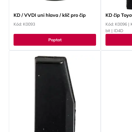
KD / VVDI uni hlava / klíč pro čip
KD čip Toyo
Kód: K0093
Kód: K0096 | 
bit | ID4D
Poptat