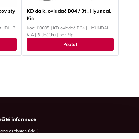
kov styl
KD dálk. ovladač B04 / 3tl. Hyundai,
Kia
AUDI | 3
Kód: K0005 | KD ovladač B04 | HYUNDAI,
KIA | 3 tlačítka | bez čipu
Poptat
ežité informace
ana osobních údajů