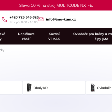
Sleva 10 % na stroj
MULTICODE NXT-E
.
+420 725 545 626
info@jma-kam.cz
Po - pá: 8:00 - 16:00
ické
Doplňkové
Kování
Ovladače pro brány a vr
y
zboží
VEMAK
čipy JMA
diy
Obaly KD
Ovladače