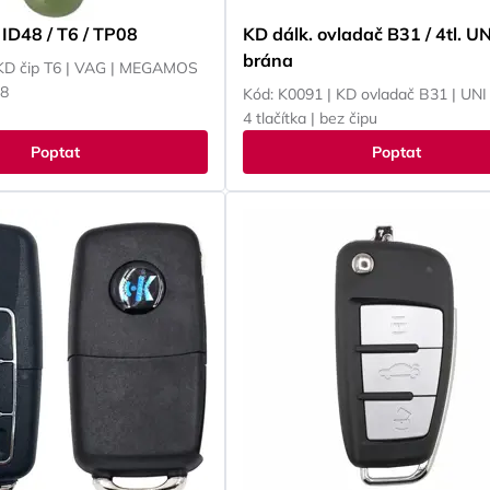
ID48 / T6 / TP08
KD dálk. ovladač B31 / 4tl. UN
brána
 KD čip T6 | VAG | MEGAMOS
48
Kód: K0091 | KD ovladač B31 | UNI 
4 tlačítka | bez čipu
Poptat
Poptat