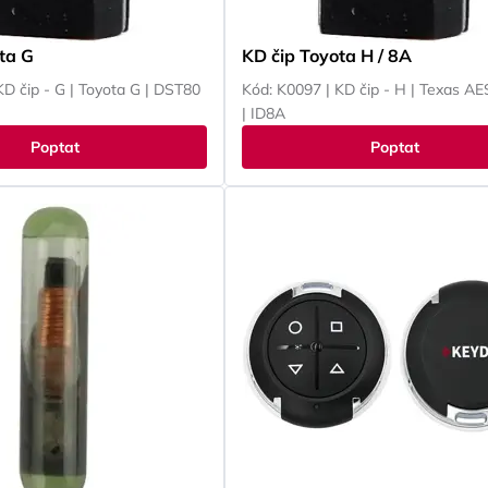
ta G
KD čip Toyota H / 8A
KD čip - G | Toyota G | DST80
Kód: K0097 | KD čip - H | Texas AE
| ID8A
Poptat
Poptat