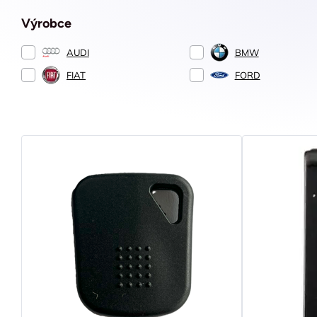
Výrobce
AUDI
BMW
FIAT
FORD