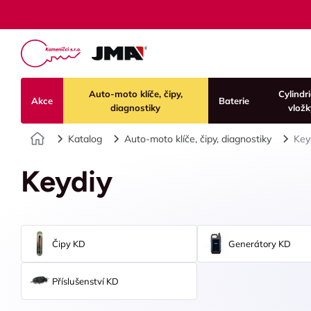
Auto-moto klíče, čipy,
Cylindr
Akce
Baterie
diagnostiky
vložk
Úvod
Katalog
Auto-moto klíče, čipy, diagnostiky
Key
Keydiy
Čipy KD
Generátory KD
Příslušenství KD