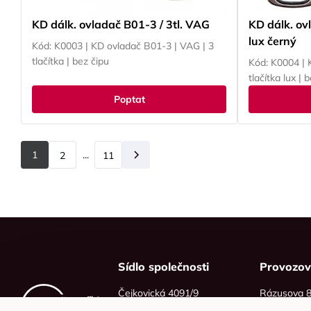
KD dálk. ovladač B01-3 / 3tl. VAG
KD dálk. ov
lux černý
Kód: K0003 | KD ovladač B01-3 | VAG | 3
tlačítka | bez čipu
Kód: K0004 | 
tlačítka lux | 
Poptat
1
...
2
11
Další
Sídlo společnosti
Provozo
Čejkovická 4091/9
Rázusova 
628 00 Brno
614 00 Brn