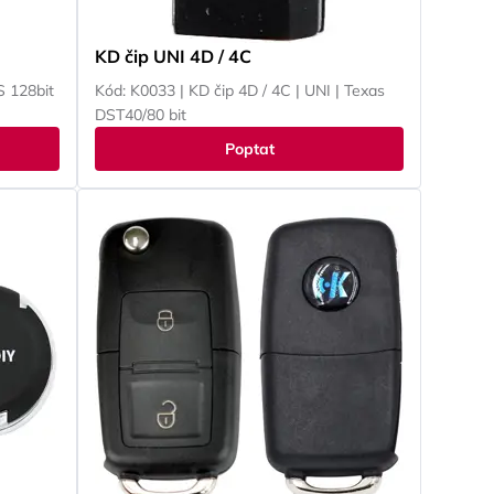
KD čip UNI 4D / 4C
S 128bit
Kód: K0033 | KD čip 4D / 4C | UNI | Texas
DST40/80 bit
Poptat