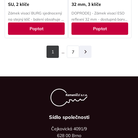
SU, 2 klíče
32 mm, 3 klíče
Zámek visací BURG sjednocený
DOPRODEJ - Zámek visací ESO
na stejný klíč - balení obsahuje 4
reflexní 32 mm - dostupná barva:
ks
modrá
Poptat
Poptat
1
...
7
Další
Sídlo společnosti
Čejkovická 4091/9
628 00 Brno