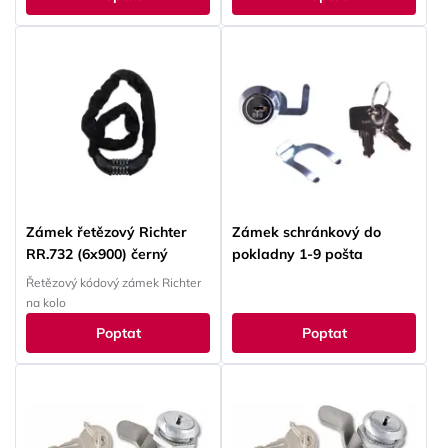
Zámek řetězový Richter
Zámek schránkový do
RR.732 (6x900) černý
pokladny 1-9 pošta
Řetězový kódový zámek Richter
na kolo
Poptat
Poptat