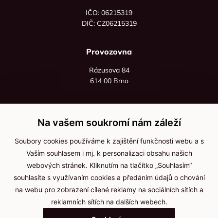
IČO: 06215319
DIČ: CZ06215319
Provozovna
Rázusova 84
614 00 Brno
+420 725 545 626
+420 736 535 066
Na vašem soukromí nám záleží
Po - pá: 8:00 - 16:00
Soubory cookies používáme k zajištění funkčnosti webu a s
info@jma-kam.cz
Vaším souhlasem i mj. k personalizaci obsahu našich
webových stránek. Kliknutím na tlačítko „Souhlasím“
souhlasíte s využívaním cookies a předáním údajů o chování
Důležité informace
na webu pro zobrazení cílené reklamy na sociálních sítích a
reklamních sítích na dalších webech.
Ochrana osobních údajů