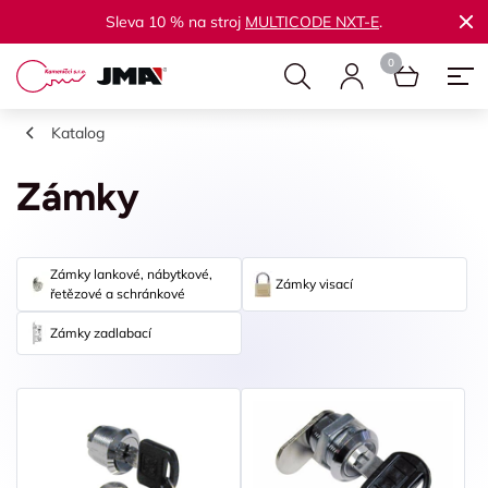
Sleva 10 % na stroj
MULTICODE NXT-E
.
Katalog
Zámky
Zámky lankové, nábytkové,
Zámky visací
řetězové a schránkové
Zámky zadlabací