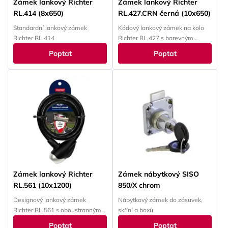
Zámek lankový Richter
Zámek lankový Richter
RL.414 (8x650)
RL.427.CRN černá (10x650)
Standardní lankový zámek
Kódový lankový zámek na kolo
Richter RL.414
Richter RL.427 s barevným
číselníkem
Poptat
Poptat
Zámek lankový Richter
Zámek nábytkový SISO
RL.561 (10x1200)
850/X chrom
Designový lankový zámek
Nábytkový zámek do zásuvek,
Richter RL.561 s oboustranným
skříní a boxů
klíčem
Poptat
Poptat