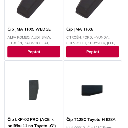
Čip JMA TPX5 WEDGE
Čip JMA TPX6
ALFA ROMEO, AUDI, BMW,
CITROËN, FORD, HYUNDAI,
CITROËN, DAEWOO, FIAT,
CHEVROLET, CHRYSLER, JEEP,
FORD, HONDA, HYUNDAI,
KAWASAKI, KIA, MAZDA,
Poptat
Poptat
CHEVROLET, CHRYSLER, ISUZU,
MITSUBISHI, NISSAN, PEUGEOT,
IVECO, JEEP, KAWASAKI, KIA,
RENAULT, SUBARU, SUZUKI,
LANCIA, LAND ROVER, LEXUS,
TOYOTA, YAMAHA
MAZDA, MITSUBISHI, NISSAN,
OPEL, PEUGEOT, RENAULT,
SMART, SUBARU, SUZUKI,
TOYOTA, VOKSWAGEN,
YAMAHA
Čip LKP-02 PRO (ACE: k
Čip T128C Toyota H ID8A
balíčku 11 na Toyota „G“)
Kód: O0012 | Čip 128C Texas