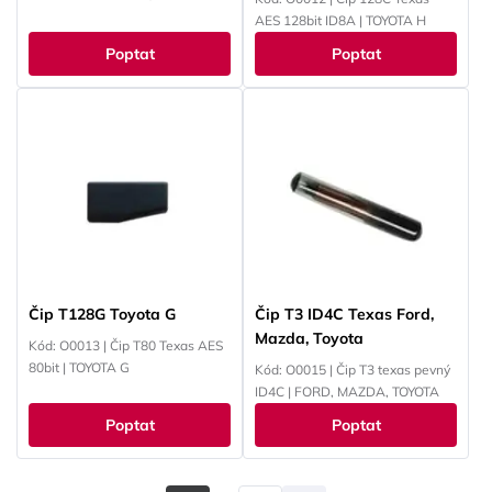
AES 128bit ID8A | TOYOTA H
Poptat
Poptat
Čip T128G Toyota G
Čip T3 ID4C Texas Ford,
Mazda, Toyota
Kód: O0013 | Čip T80 Texas AES
80bit | TOYOTA G
Kód: O0015 | Čip T3 texas pevný
ID4C | FORD, MAZDA, TOYOTA
Poptat
Poptat