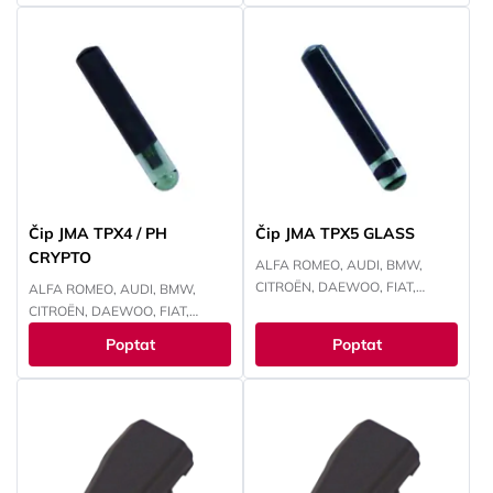
PANOZ, PERODUA, PROTON,
NISSAN, PEUGEOT, RENAULT,
NISSAN, SUBARU, SUZUKI,
SUBARU, SUZUKI, TOYOTA,
TOYOTA
YAMAHA
Čip JMA TPX4 / PH
Čip JMA TPX5 GLASS
CRYPTO
ALFA ROMEO, AUDI, BMW,
CITROËN, DAEWOO, FIAT,
ALFA ROMEO, AUDI, BMW,
FORD, HONDA, HYUNDAI,
CITROËN, DAEWOO, FIAT,
CHEVROLET, CHRYSLER, ISUZU,
FORD, HONDA, HYUNDAI,
Poptat
Poptat
IVECO, JEEP, KAWASAKI, KIA,
CHEVROLET, CHRYSLER, ISUZU,
LANCIA, LAND ROVER, LEXUS,
IVECO, JEEP, KIA, LANCIA, LAND
MAZDA, MITSUBISHI, NISSAN,
ROVER, MITSUBISHI, NISSAN,
OPEL, PEUGEOT, RENAULT,
OPEL, PEUGEOT, RENAULT,
SMART, SUBARU, SUZUKI,
SMART, SUZUKI, TOYOTA,
TOYOTA, VOKSWAGEN,
VOKSWAGEN
YAMAHA