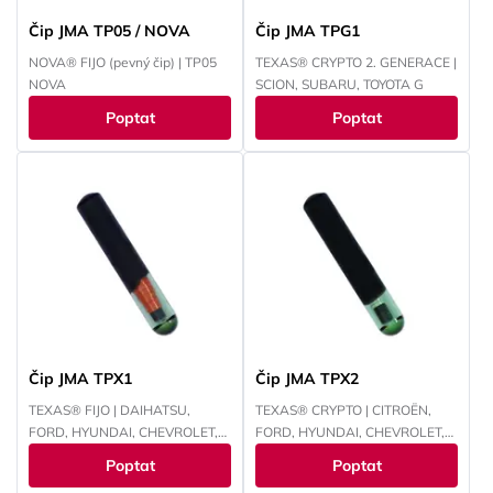
Čip JMA TP05 / NOVA
Čip JMA TPG1
NOVA® FIJO (pevný čip) | TP05
TEXAS® CRYPTO 2. GENERACE |
NOVA
SCION, SUBARU, TOYOTA G
Poptat
Poptat
Čip JMA TPX1
Čip JMA TPX2
TEXAS® FIJO | DAIHATSU,
TEXAS® CRYPTO | CITROËN,
FORD, HYUNDAI, CHEVROLET,
FORD, HYUNDAI, CHEVROLET,
INFINITI, LEXUS, LINCOLN,
CHRYSLER, JEEP, KAWASAKI,
Poptat
Poptat
MAZDA, MERCURY, MITSUBISHI,
KIA, MAZDA, MITSUBISHI,