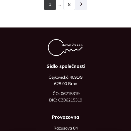
1
...
8
Další
Sídlo společnosti
Čejkovická 4091/9
628 00 Brno
IČO: 06215319
DIČ: CZ06215319
Provozovna
Rázusova 84