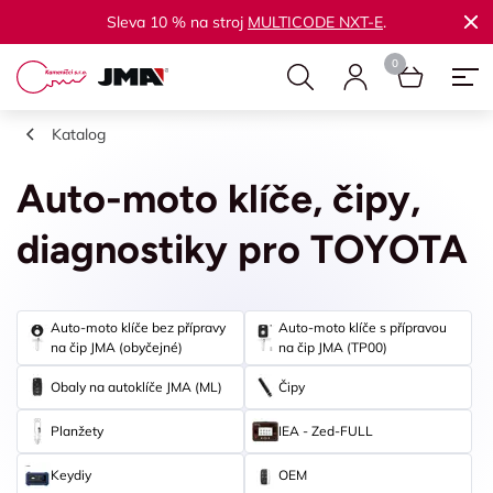
Sleva 10 % na stroj
MULTICODE NXT-E
.
Katalog
Auto-moto klíče, čipy,
diagnostiky pro TOYOTA
Auto-moto klíče bez přípravy
Auto-moto klíče s přípravou
na čip JMA (obyčejné)
na čip JMA (TP00)
Obaly na autoklíče JMA (ML)
Čipy
Planžety
IEA - Zed-FULL
Keydiy
OEM