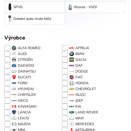
SPVG
Xhorse - VVDI
Ostatní auto-moto klíče
Výrobce
ALFA ROMEO
APRILIA
AUDI
BMW
CITROËN
DACIA
DAEWOO
DAF
DAIHATSU
DODGE
DUCATI
FIAT
FORD
HONDA
HYUNDAI
CHEVROLET
CHRYSLER
ISUZU
IVECO
JEEP
KAWASAKI
KIA
LANCIA
LAND ROVER
LEXUS
MAN
MAZDA
MERCEDES
MINI
MITSUBISHI