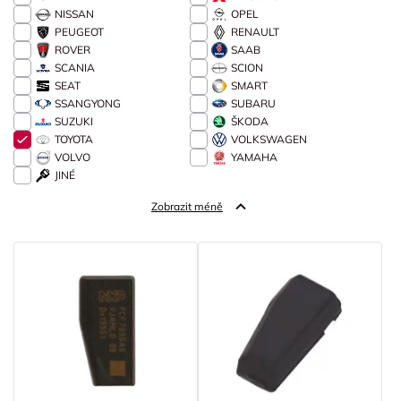
NISSAN
OPEL
PEUGEOT
RENAULT
ROVER
SAAB
SCANIA
SCION
SEAT
SMART
SSANGYONG
SUBARU
SUZUKI
ŠKODA
TOYOTA
VOLKSWAGEN
VOLVO
YAMAHA
JINÉ
Zobrazit méně