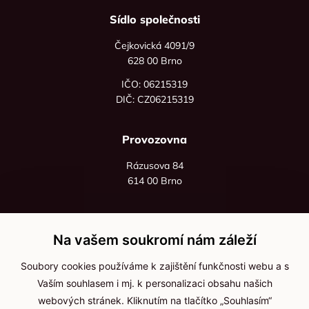
Sídlo společnosti
Čejkovická 4091/9
628 00 Brno
IČO: 06215319
DIČ: CZ06215319
Provozovna
Rázusova 84
614 00 Brno
+420 725 545 626
+420 736 535 066
Na vašem soukromí nám záleží
Po - pá: 8:00 - 16:00
Soubory cookies používáme k zajištění funkčnosti webu a s
info@jma-kam.cz
Vaším souhlasem i mj. k personalizaci obsahu našich
webových stránek. Kliknutím na tlačítko „Souhlasím“