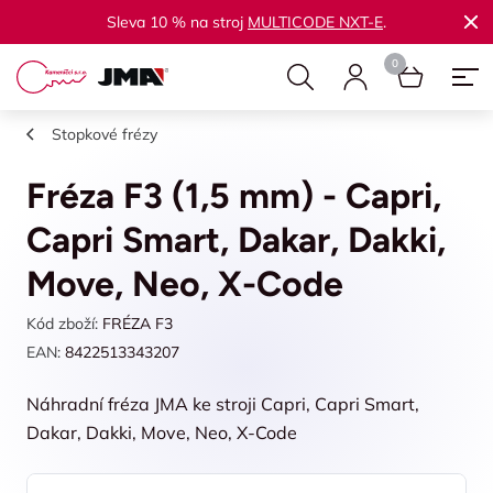
Sleva 10 % na stroj
MULTICODE NXT-E
.
Stopkové frézy
Fréza F3 (1,5 mm) - Capri,
Capri Smart, Dakar, Dakki,
Move, Neo, X-Code
Kód zboží:
FRÉZA F3
EAN:
8422513343207
Náhradní fréza JMA ke stroji Capri, Capri Smart,
Dakar, Dakki, Move, Neo, X-Code