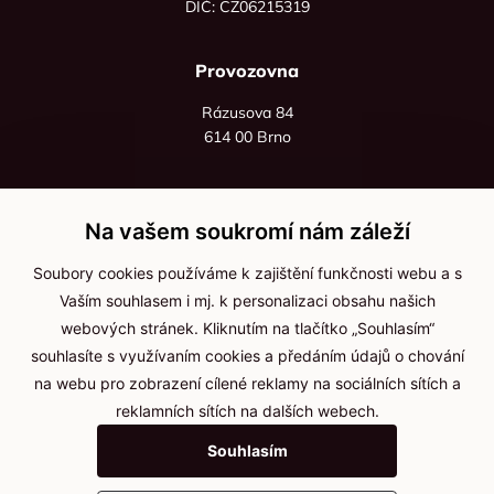
DIČ: CZ06215319
Provozovna
Rázusova 84
614 00 Brno
+420 725 545 626
+420 736 535 066
Na vašem soukromí nám záleží
Po - pá: 8:00 - 16:00
Soubory cookies používáme k zajištění funkčnosti webu a s
info@jma-kam.cz
Vaším souhlasem i mj. k personalizaci obsahu našich
webových stránek. Kliknutím na tlačítko „Souhlasím“
souhlasíte s využívaním cookies a předáním údajů o chování
Důležité informace
na webu pro zobrazení cílené reklamy na sociálních sítích a
reklamních sítích na dalších webech.
Ochrana osobních údajů
Souhlasím
Cookies