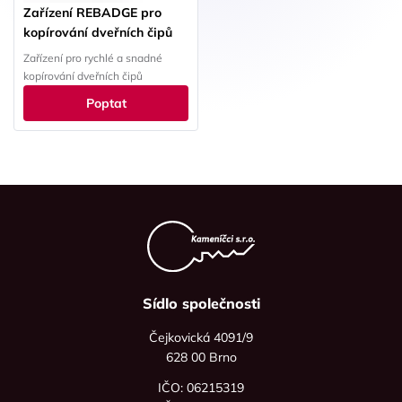
Zařízení REBADGE pro
kopírování dveřních čipů
Zařízení pro rychlé a snadné
kopírování dveřních čipů
Poptat
Sídlo společnosti
Čejkovická 4091/9
628 00 Brno
IČO: 06215319