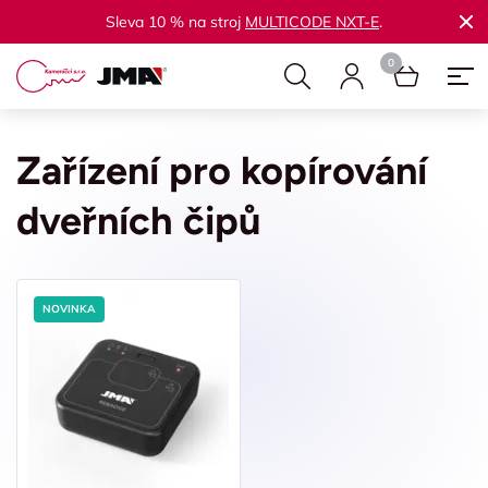
Sleva 10 % na stroj
MULTICODE NXT-E
.
Zařízení pro kopírování
dveřních čipů
NOVINKA