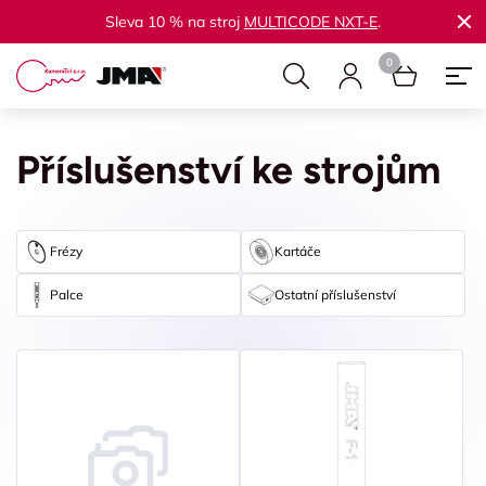
Sleva 10 % na stroj
MULTICODE NXT-E
.
Příslušenství ke strojům
Frézy
Kartáče
Palce
Ostatní příslušenství