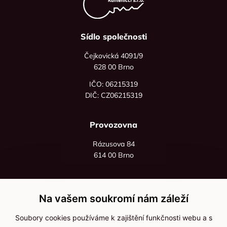
Sídlo společnosti
Čejkovická 4091/9
628 00 Brno
IČO: 06215319
DIČ: CZ06215319
Provozovna
Rázusova 84
614 00 Brno
+420 725 545 626
+420 736 535 066
Na vašem soukromí nám záleží
Po - pá: 8:00 - 16:00
Soubory cookies používáme k zajištění funkčnosti webu a s