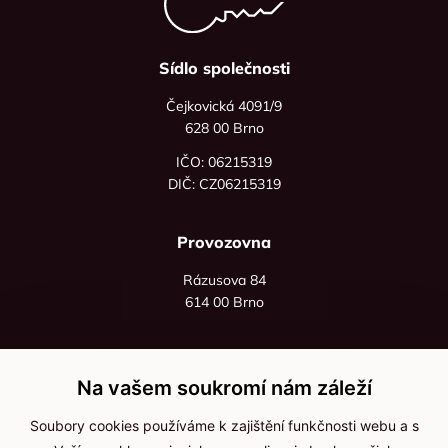
Sídlo společnosti
Čejkovická 4091/9
628 00 Brno
IČO: 06215319
DIČ: CZ06215319
Provozovna
Rázusova 84
614 00 Brno
+420 725 545 626
+420 736 535 066
Na vašem soukromí nám záleží
Po - pá: 8:00 - 16:00
Soubory cookies používáme k zajištění funkčnosti webu a s