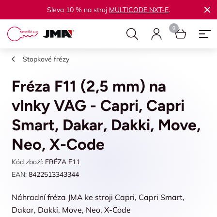
Sleva 10 % na stroj
MULTICODE NXT-E
.
Stopkové frézy
Fréza F11 (2,5 mm) na
vlnky VAG - Capri, Capri
Smart, Dakar, Dakki, Move,
Neo, X-Code
Kód zboží:
FRÉZA F11
EAN:
8422513343344
Náhradní fréza JMA ke stroji Capri, Capri Smart,
Dakar, Dakki, Move, Neo, X-Code