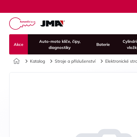
Auto-moto klíče, čipy,
Cylindr
Akce
Baterie
diagnostiky
vložk
Úvod
Katalog
Stroje a příslušenství
Elektronické str