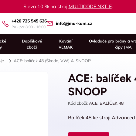
Sleva 10 % na stroj
MULTICODE NXT-E
.
+420 725 545 626
info@jma-kam.cz
Po - pá: 8:00 - 16:00
ické
Doplňkové
Kování
Ovladače pro brány a vr
y
zboží
VEMAK
čipy JMA
oje
ACE: balíček 48 (Škoda, VW) A-SNOOP
ACE: balíček
SNOOP
Kód zboží:
ACE: BALÍČEK 48
Balíček 48 ke stroji Advance