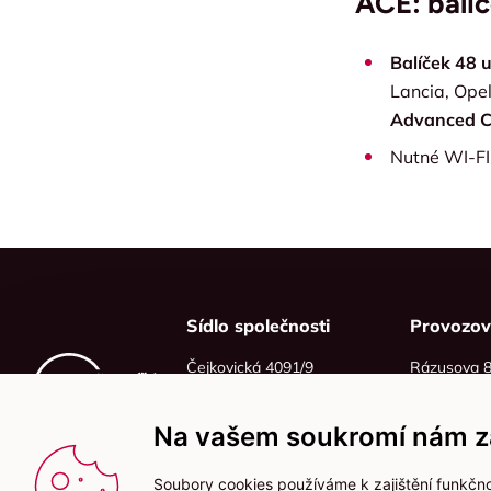
ACE: balí
Balíček 48 
Lancia, Opel
Advanced 
Nutné WI-FI
Sídlo společnosti
Provozo
Čejkovická 4091/9
Rázusova 
628 00 Brno
614 00 Brn
IČO: 06215319
Na vašem soukromí nám zá
DIČ: CZ06215319
Soubory cookies používáme k zajištění funkčno