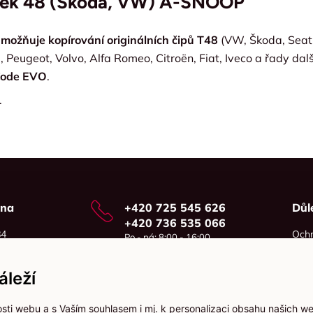
ček 48 (Škoda, VW) A-SNOOP
umožňuje kopírování originálních čipů T48
(VW, Škoda, Seat,
, Peugeot, Volvo, Alfa Romeo, Citroën, Fiat, Iveco a řady dal
Code EVO
.
.
vna
+420 725 545 626
Důl
+420 736 535 066
84
Ochr
Po - pá: 8:00 - 16:00
o
Cook
info@jma-kam.cz
leží
sti webu a s Vaším souhlasem i mj. k personalizaci obsahu našich w