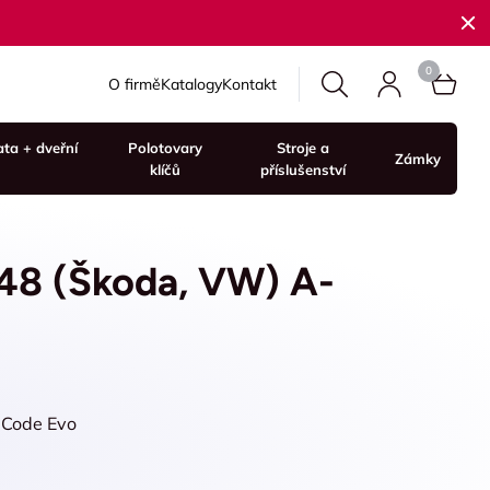
O firmě
Katalogy
Kontakt
ata + dveřní
Polotovary
Stroje a
Zámky
klíčů
příslušenství
 48 (Škoda, VW) A-
d Code Evo