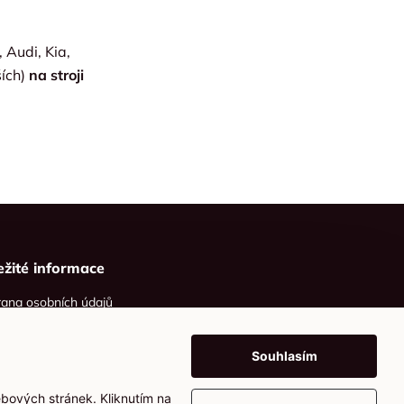
 Audi, Kia,
ších)
na stroji
ežité informace
ana osobních údajů
ies
Souhlasím
ebových stránek. Kliknutím na