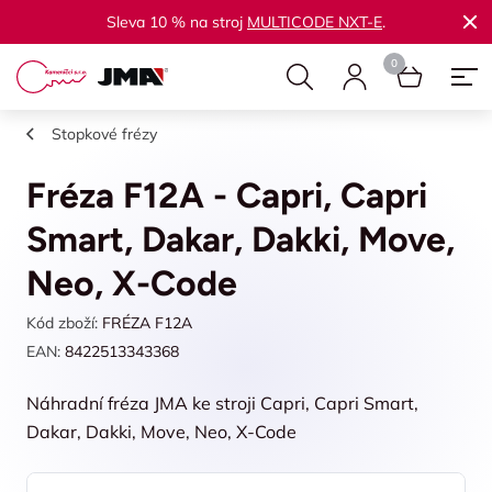
Sleva 10 % na stroj
MULTICODE NXT-E
.
Stopkové frézy
Fréza F12A - Capri, Capri
Smart, Dakar, Dakki, Move,
Neo, X-Code
Kód zboží:
FRÉZA F12A
EAN:
8422513343368
Náhradní fréza JMA ke stroji Capri, Capri Smart,
Dakar, Dakki, Move, Neo, X-Code