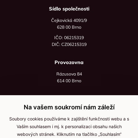
Sídlo společnosti
Čejkovická 4091/9
628 00 Brno
IČO: 06215319
DIČ: CZ06215319
Provozovna
Rázusova 84
614 00 Brno
+420 725 545 626
+420 736 535 066
Na vašem soukromí nám záleží
Po - pá: 8:00 - 16:00
Soubory cookies používáme k zajištění funkčnosti webu a s
info@jma-kam.cz
Vaším souhlasem i mj. k personalizaci obsahu našich
webových stránek. Kliknutím na tlačítko „Souhlasím“