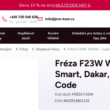
Sleva 10 % na stroj
MULTICODE NXT-E
.
+420 725 545 626
info@jma-kam.cz
Po - pá: 8:00 - 16:00
ické
Doplňkové
Kování
Ovladače pro brány a vr
y
zboží
VEMAK
čipy JMA
 strojům
Frézy
Stopkové frézy
Fréza F23W WIDIA - Capri,
Fréza F23W W
Smart, Dakar,
Code
Kód zboží:
FRÉZA F23W
EAN:
8422513601123