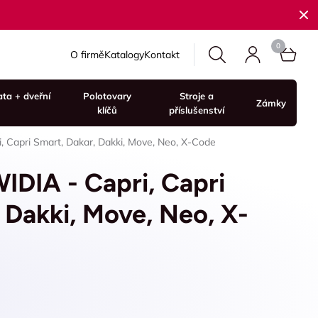
O firmě
Katalogy
Kontakt
ata + dveřní
Polotovary
Stroje a
Zámky
klíčů
příslušenství
 Capri Smart, Dakar, Dakki, Move, Neo, X-Code
IDIA - Capri, Capri
 Dakki, Move, Neo, X-