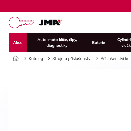
Auto-moto klíče, čipy,
Cylindr
Akce
Baterie
diagnostiky
vložk
Úvod
Katalog
Stroje a příslušenství
Příslušenství ke