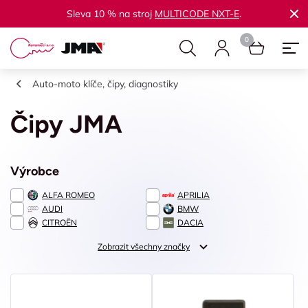
Sleva 10 % na stroj
MULTICODE NXT-E
.
Auto-moto klíče, čipy, diagnostiky
Čipy JMA
Výrobce
ALFA ROMEO
APRILIA
AUDI
BMW
CITROËN
DACIA
Zobrazit všechny značky