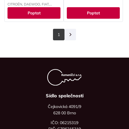
FORD, HONDA, HYUNDAI,
CITROËN, DAEWOO, FIAT,
CHEVROLET, CHRYSLER, ISUZU,
FORD, HONDA, HYUNDAI,
Poptat
Poptat
IVECO, JEEP, KAWASAKI, KIA,
CHEVROLET, CHRYSLER, ISUZU,
LANCIA, LAND ROVER, LEXUS,
IVECO, JEEP, KIA, LANCIA, LAND
MAZDA, MITSUBISHI, NISSAN,
ROVER, MITSUBISHI, NISSAN,
OPEL, PEUGEOT, RENAULT,
OPEL, PEUGEOT, RENAULT,
1
Další
SMART, SUBARU, SUZUKI,
SMART, SUZUKI, TOYOTA,
TOYOTA, VOKSWAGEN,
VOKSWAGEN
YAMAHA
Sídlo společnosti
Čejkovická 4091/9
628 00 Brno
IČO: 06215319
DIČ: CZ06215319