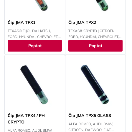
Čip JMA TPX1
Čip JMA TPX2
TEXAS® FIJO | DAIHATSU,
TEXAS® CRYPTO | CITROËN,
FORD, HYUNDAI, CHEVROLET,
FORD, HYUNDAI, CHEVROLET,
INFINITI, LEXUS, LINCOLN,
CHRYSLER, JEEP, KAWASAKI,
Poptat
Poptat
MAZDA, MERCURY, MITSUBISHI,
KIA, MAZDA, MITSUBISHI,
PANOZ, PERODUA, PROTON,
NISSAN, PEUGEOT, RENAULT,
NISSAN, SUBARU, SUZUKI,
SUBARU, SUZUKI, TOYOTA,
TOYOTA
YAMAHA
Čip JMA TPX4 / PH
Čip JMA TPX5 GLASS
CRYPTO
ALFA ROMEO, AUDI, BMW,
CITROËN, DAEWOO, FIAT,
ALFA ROMEO, AUDI, BMW,