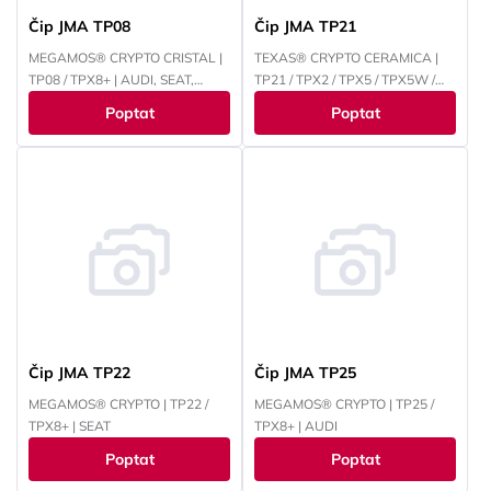
Čip JMA TP08
Čip JMA TP21
MEGAMOS® CRYPTO CRISTAL |
TEXAS® CRYPTO CERAMICA |
TP08 / TPX8+ | AUDI, SEAT,
TP21 / TPX2 / TPX5 / TPX5W /
ŠKODA, VOLKSWAGEN
TPX6 | DODGE, EAGLE, ISUZU,
Poptat
Poptat
CHRYSLER, JEEP, PLYMOUTH,
RENAULT
Čip JMA TP22
Čip JMA TP25
MEGAMOS® CRYPTO | TP22 /
MEGAMOS® CRYPTO | TP25 /
TPX8+ | SEAT
TPX8+ | AUDI
Poptat
Poptat