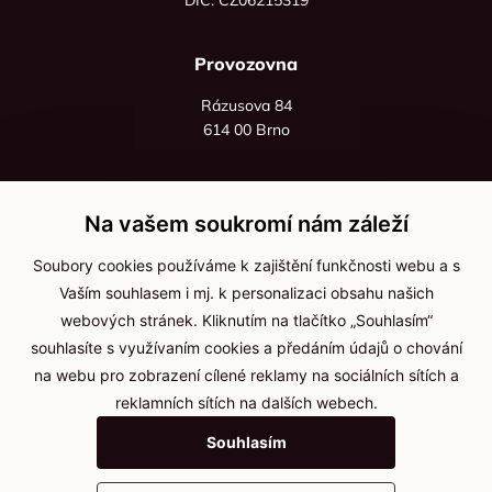
Provozovna
Rázusova 84
614 00 Brno
+420 725 545 626
+420 736 535 066
Na vašem soukromí nám záleží
Po - pá: 8:00 - 16:00
Soubory cookies používáme k zajištění funkčnosti webu a s
info@jma-kam.cz
Vaším souhlasem i mj. k personalizaci obsahu našich
webových stránek. Kliknutím na tlačítko „Souhlasím“
souhlasíte s využívaním cookies a předáním údajů o chování
Důležité informace
na webu pro zobrazení cílené reklamy na sociálních sítích a
reklamních sítích na dalších webech.
Ochrana osobních údajů
Souhlasím
Cookies