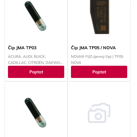
Čip JMA TP03
Čip JMA TP05 / NOVA
ACURA, AUDI, BUICK,
NOVA® FIJO (pevný čip) | TP05
CADILLAC, CITROËN, DAEWOO,
NOVA
FIAT, HONDA, CHEVROLET,
Poptat
Poptat
ISUZU, JAGUAR, KIA, LANCIA,
MAN, MERCEDES, OLDS
MOBILE, OPEL, PEUGEOT,
PONTIAC, PORSCHE, SAAB,
SATURN, ŠKODA,
VOLKSWAGEN, YAMAHA