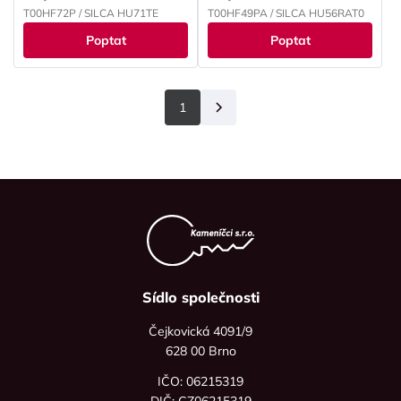
T00HF72P / SILCA HU71TE
T00HF49PA / SILCA HU56RAT0
Poptat
Poptat
1
Další
Sídlo společnosti
Čejkovická 4091/9
628 00 Brno
IČO: 06215319
DIČ: CZ06215319