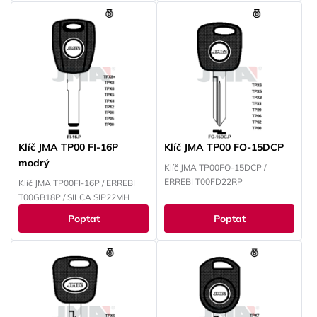
Klíč JMA TP00 FI-16P
Klíč JMA TP00 FO-15DCP
modrý
Klíč JMA TP00FO-15DCP /
ERREBI T00FD22RP
Klíč JMA TP00FI-16P / ERREBI
T00GB18P / SILCA SIP22MH
Poptat
Poptat