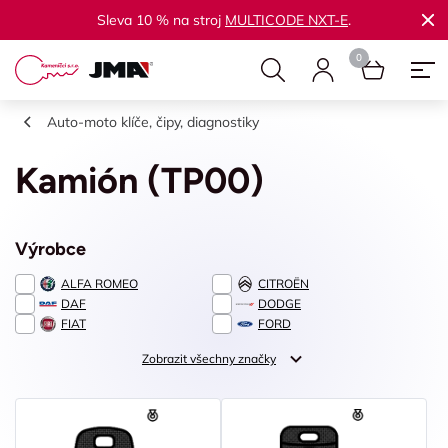
Sleva 10 % na stroj
MULTICODE NXT-E
.
Auto-moto klíče, čipy, diagnostiky
Kamión (TP00)
Výrobce
ALFA ROMEO
CITROËN
DAF
DODGE
FIAT
FORD
Zobrazit všechny značky