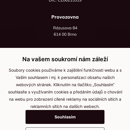
Provozovna
Rázusova 84
614 00 Brno
+420 725 545 626
+420 736 535 066
Na vašem soukromí nám záleží
Po - pá: 8:00 - 16:00
Soubory cookies používáme k zajištění funkčnosti webu a s
info@jma-kam.cz
Vaším souhlasem i mj. k personalizaci obsahu našich
webových stránek. Kliknutím na tlačítko „Souhlasím“
souhlasíte s využívaním cookies a předáním údajů o chování
Důležité informace
na webu pro zobrazení cílené reklamy na sociálních sítích a
reklamních sítích na dalších webech.
Ochrana osobních údajů
Souhlasím
Cookies