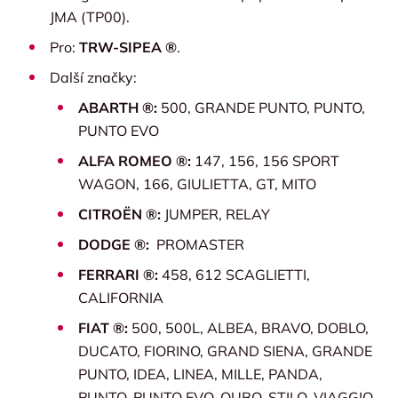
JMA (TP00).
Pro:
TRW-SIPEA ®
.
Další značky:
ABARTH ®:
500, GRANDE PUNTO, PUNTO,
PUNTO EVO
ALFA ROMEO ®:
147, 156, 156 SPORT
WAGON, 166, GIULIETTA, GT, MITO
CITROËN ®:
JUMPER, RELAY
DODGE ®:
PROMASTER
FERRARI ®:
458, 612 SCAGLIETTI,
CALIFORNIA
FIAT ®:
500, 500L, ALBEA, BRAVO, DOBLO,
DUCATO, FIORINO, GRAND SIENA, GRANDE
PUNTO, IDEA, LINEA, MILLE, PANDA,
PUNTO, PUNTO EVO, QUBO, STILO, VIAGGIO