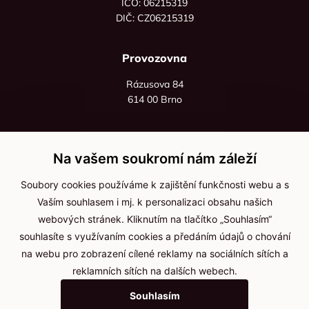
IČO: 06215319
DIČ: CZ06215319
Provozovna
Rázusova 84
614 00 Brno
+420 725 545 626
+420 736 535 066
Na vašem soukromí nám záleží
Po - pá: 8:00 - 16:00
Soubory cookies používáme k zajištění funkčnosti webu a s
info@jma-kam.cz
Vaším souhlasem i mj. k personalizaci obsahu našich
webových stránek. Kliknutím na tlačítko „Souhlasím“
souhlasíte s využívaním cookies a předáním údajů o chování
Důležité informace
na webu pro zobrazení cílené reklamy na sociálních sítích a
reklamních sítích na dalších webech.
Ochrana osobních údajů
Souhlasím
Cookies