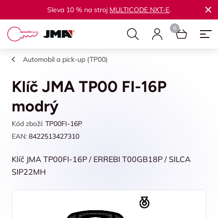
Sleva 10 % na stroj
MULTICODE NXT-E
.
Automobil a pick-up (TP00)
Klíč JMA TP00 FI-16P
modrý
Kód zboží:
TP00FI-16P
EAN:
8422513427310
Klíč JMA TP00FI-16P / ERREBI T00GB18P / SILCA
SIP22MH