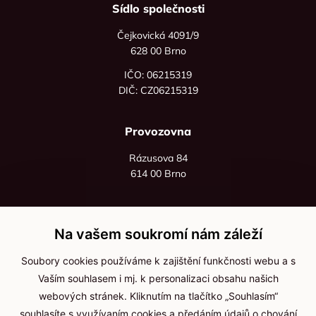
Sídlo společnosti
Čejkovická 4091/9
628 00 Brno
IČO: 06215319
DIČ: CZ06215319
Provozovna
Rázusova 84
614 00 Brno
+420 725 545 626
+420 736 535 066
Na vašem soukromí nám záleží
Po - pá: 8:00 - 16:00
Soubory cookies používáme k zajištění funkčnosti webu a s
info@jma-kam.cz
Vaším souhlasem i mj. k personalizaci obsahu našich
webových stránek. Kliknutím na tlačítko „Souhlasím“
souhlasíte s využívaním cookies a předáním údajů o chování