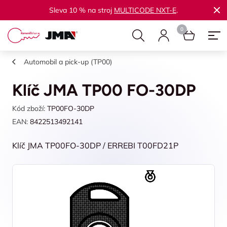
Sleva 10 % na stroj
MULTICODE NXT-E
.
Automobil a pick-up (TP00)
Klíč JMA TP00 FO-30DP
Kód zboží:
TP00FO-30DP
EAN:
8422513492141
Klíč JMA TP00FO-30DP / ERREBI T00FD21P