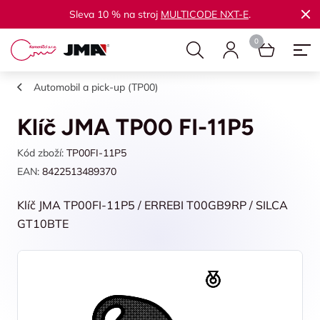
Sleva 10 % na stroj
MULTICODE NXT-E
.
Automobil a pick-up (TP00)
Klíč JMA TP00 FI-11P5
Kód zboží:
TP00FI-11P5
EAN:
8422513489370
Klíč JMA TP00FI-11P5 / ERREBI T00GB9RP / SILCA
GT10BTE