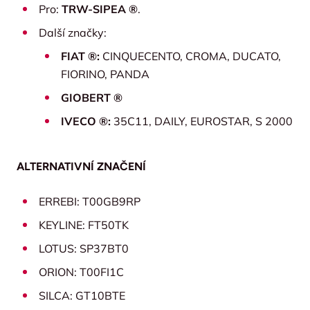
Pro:
TRW-SIPEA ®
.
Další značky:
FIAT ®:
CINQUECENTO, CROMA, DUCATO,
FIORINO, PANDA
GIOBERT ®
IVECO ®:
35C11, DAILY, EUROSTAR, S 2000
ALTERNATIVNÍ ZNAČENÍ
ERREBI: T00GB9RP
KEYLINE: FT50TK
LOTUS: SP37BT0
ORION: T00FI1C
SILCA: GT10BTE