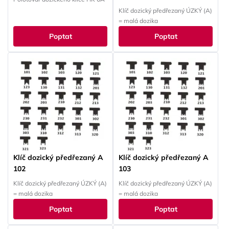
Klíč dozický předřezaný ÚZKÝ (A)
= malá dozika
Poptat
Poptat
Klíč dozický předřezaný A
Klíč dozický předřezaný A
102
103
Klíč dozický předřezaný ÚZKÝ (A)
Klíč dozický předřezaný ÚZKÝ (A)
= malá dozika
= malá dozika
Poptat
Poptat