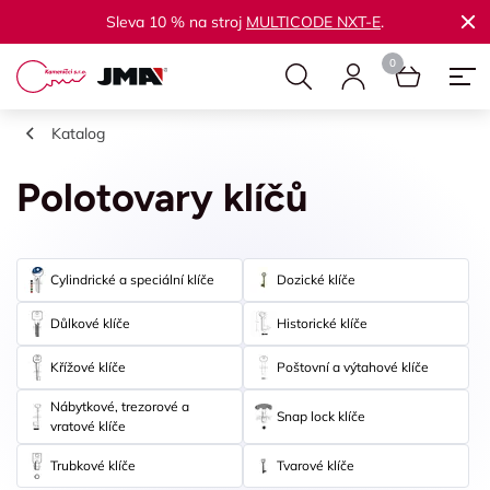
Sleva 10 % na stroj
MULTICODE NXT-E
.
Katalog
Polotovary klíčů
Cylindrické a speciální klíče
Dozické klíče
Důlkové klíče
Historické klíče
Křížové klíče
Poštovní a výtahové klíče
Nábytkové, trezorové a
Snap lock klíče
vratové klíče
Trubkové klíče
Tvarové klíče