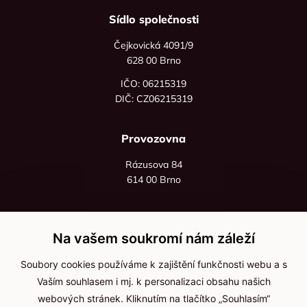
Sídlo společnosti
Čejkovická 4091/9
628 00 Brno
IČO: 06215319
DIČ: CZ06215319
Provozovna
Rázusova 84
614 00 Brno
+420 725 545 626
+420 736 535 066
Na vašem soukromí nám záleží
Po - pá: 8:00 - 16:00
Soubory cookies používáme k zajištění funkčnosti webu a s
info@jma-kam.cz
Vaším souhlasem i mj. k personalizaci obsahu našich
webových stránek. Kliknutím na tlačítko „Souhlasím“