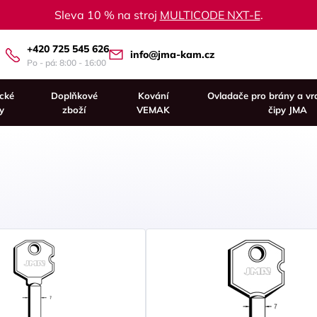
Sleva 10 % na stroj
MULTICODE NXT-E
.
+420 725 545 626
info@jma-kam.cz
Po - pá: 8:00 - 16:00
ické
Doplňkové
Kování
Ovladače pro brány a vr
y
zboží
VEMAK
čipy JMA