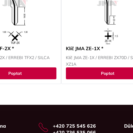
F-2X *
Klíč JMA ZE-1X *
-2X / ERREBI TFX2 / SILCA
Klíč JMA ZE-1X / ERREBI ZX70D / 
XZ1A
Poptat
Poptat
vna
+420 725 545 626
Důl
+420 736 535 066