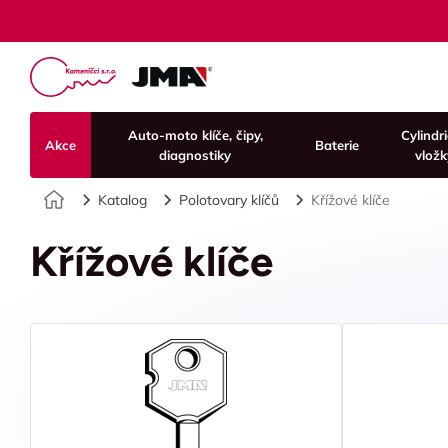
Auto-moto klíče, čipy,
Cylindr
Akce
Baterie
diagnostiky
vložk
Úvod
Katalog
Polotovary klíčů
Křížové klíče
Křížové klíče