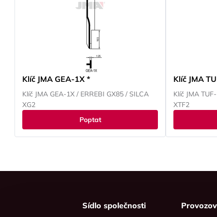
Klíč JMA GEA-1X *
Klíč JMA TU
Klíč JMA GEA-1X / ERREBI GX85 / SILCA
Klíč JMA TUF
XG2
XTF2
Poptat
Sídlo společnosti
Provozo