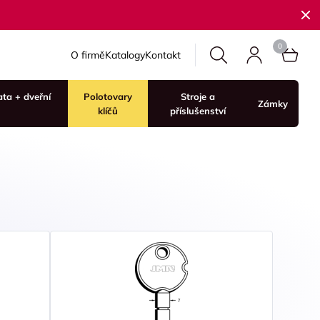
O firmě
Katalogy
Kontakt
ata + dveřní
Polotovary
Stroje a
Zámky
klíčů
příslušenství