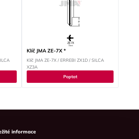
Klíč JMA ZE-7X *
SILCA
Klíč JMA ZE-7X / ERREBI ZX1D / SILCA
XZ3A
Poptat
ežité informace