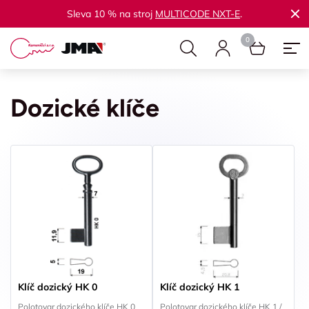
Sleva 10 % na stroj
MULTICODE NXT-E
.
Dozické klíče
Klíč dozický HK 0
Klíč dozický HK 1
Polotovar dozického klíče HK 0
Polotovar dozického klíče HK 1 /