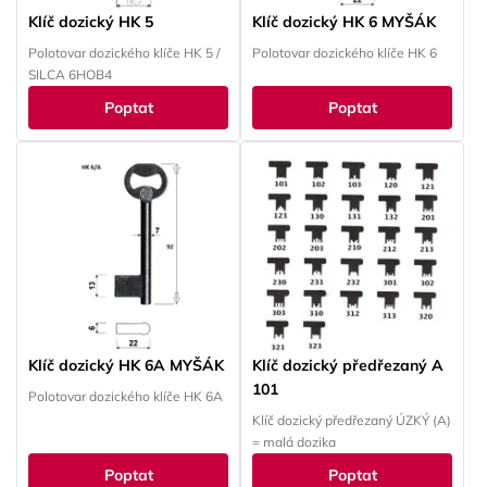
Klíč dozický HK 5
Klíč dozický HK 6 MYŠÁK
Polotovar dozického klíče HK 5 /
Polotovar dozického klíče HK 6
SILCA 6HOB4
Poptat
Poptat
Klíč dozický HK 6A MYŠÁK
Klíč dozický předřezaný A
101
Polotovar dozického klíče HK 6A
Klíč dozický předřezaný ÚZKÝ (A)
= malá dozika
Poptat
Poptat