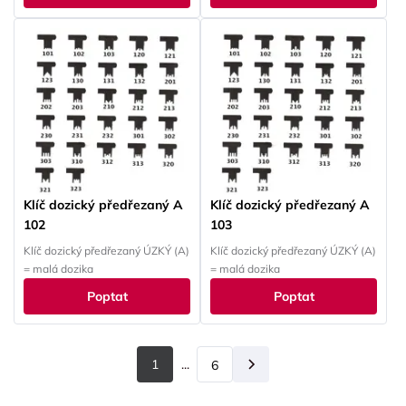
Klíč dozický předřezaný A
Klíč dozický předřezaný A
102
103
Klíč dozický předřezaný ÚZKÝ (A)
Klíč dozický předřezaný ÚZKÝ (A)
= malá dozika
= malá dozika
Poptat
Poptat
1
...
6
Další