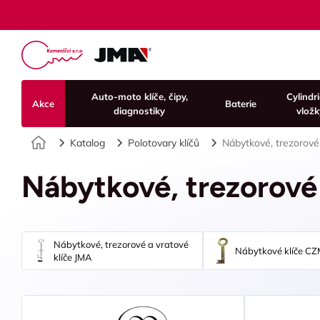
Auto-moto klíče, čipy,
Cylindr
Akce
Baterie
diagnostiky
vložk
Úvod
Katalog
Polotovary klíčů
Nábytkové, trezorové 
Nábytkové, trezorové 
Nábytkové, trezorové a vratové
Nábytkové klíče CZ
klíče JMA