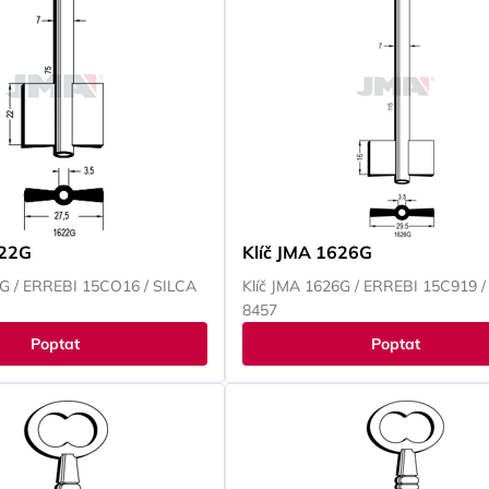
622G
Klíč JMA 1626G
2G / ERREBI 15CO16 / SILCA
Klíč JMA 1626G / ERREBI 15C919 /
8457
Poptat
Poptat