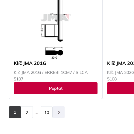
Klíč JMA 201G
Klíč JMA 2
Klíč JMA 201G / ERREBI 1CM7 / SILCA
Klíč JMA 202
5107
5108
Poptat
1
...
2
10
Další