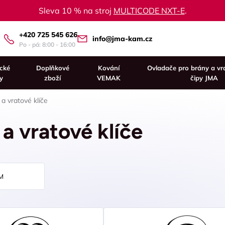
Sleva 10 % na stroj
MULTICODE NXT-E
.
+420 725 545 626
info@jma-kam.cz
Po - pá: 8:00 - 16:00
ické
Doplňkové
Kování
Ovladače pro brány a vr
y
zboží
VEMAK
čipy JMA
a vratové klíče
a vratové klíče
M