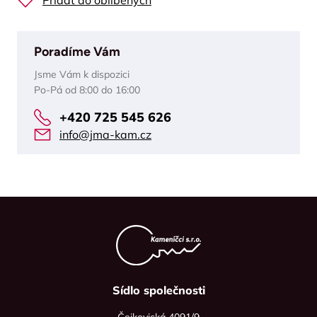
Přidat do oblíbených
Poradíme Vám
Jsme Vám k dispozici
Po-Pá od 8:00 do 16:00
+420 725 545 626
info@jma-kam.cz
Sídlo společnosti
Čejkovická 4091/9