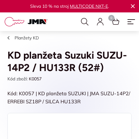
Sleva 10 % na stroj
MULTICODE NXT-E
.
Planžety KD
KD planžeta Suzuki SUZU-
14P2 / HU133R (52#)
Kód zboží:
K0057
Kód: K0057 | KD planžeta SUZUKI | JMA SUZU-14P2/
ERREBI SZ18P / SILCA HU133R