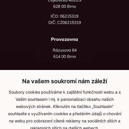
628 00 Brno
IČO: 06215319
DIČ: CZ06215319
Provozovna
Rázusova 84
614 00 Brno
+420 725 545 626
+420 736 535 066
Na vašem soukromí nám záleží
Po - pá: 8:00 - 16:00
Soubory cookies používáme k zajištění funkčnosti webu a s
info@jma-kam.cz
Vaším souhlasem i mj. k personalizaci obsahu našich
webových stránek. Kliknutím na tlačítko „Souhlasím“
souhlasíte s využívaním cookies a předáním údajů o chování
Důležité informace
na webu pro zobrazení cílené reklamy na sociálních sítích a
reklamních sítích na dalších webech.