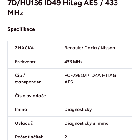
7D/HU136 ID49 Hitag AES / 433
MHz
Specifikace
ZNAČKA
Renault / Dacia / Nissan
Frekvence
433 MHz
Čip /
PCF7961M / ID4A HITAG
transpondér
AES
Číslo ovladače
Immo
Diagnosticky
Ovladač
Diagnosticky s immo
Počet tlačítek
2