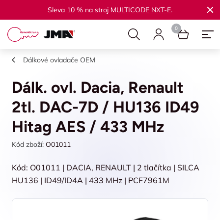
Sleva 10 % na stroj
MULTICODE NXT-E
.
Dálkové ovladače OEM
Dálk. ovl. Dacia, Renault
2tl. DAC-7D / HU136 ID49
Hitag AES / 433 MHz
Kód zboží:
O01011
Kód: O01011 | DACIA, RENAULT | 2 tlačítka | SILCA
HU136 | ID49/ID4A | 433 MHz | PCF7961M