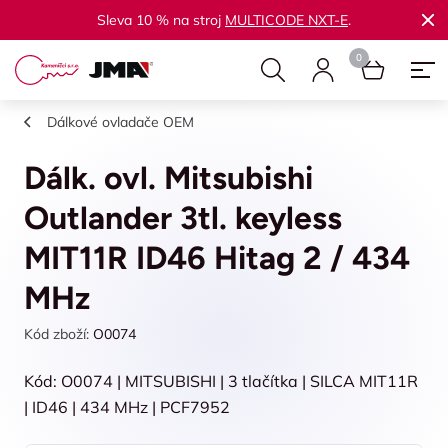
Sleva 10 % na stroj
MULTICODE NXT-E
.
Dálkové ovladače OEM
Dálk. ovl. Mitsubishi
Outlander 3tl. keyless
MIT11R ID46 Hitag 2 / 434
MHz
Kód zboží:
O0074
Kód: O0074 | MITSUBISHI | 3 tlačítka | SILCA MIT11R
| ID46 | 434 MHz | PCF7952