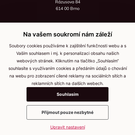
Rázusova 84
614 00 Brno
+420 725 545 626
+420 736 535 066
Na vašem soukromí nám záleží
Po - pá: 8:00 - 16:00
Soubory cookies používáme k zajištění funkčnosti webu a s
info@jma-kam.cz
Vaším souhlasem i mj. k personalizaci obsahu našich
webových stránek. Kliknutím na tlačítko „Souhlasím“
souhlasíte s využívaním cookies a předáním údajů o chování
Důležité informace
na webu pro zobrazení cílené reklamy na sociálních sítích a
reklamních sítích na dalších webech.
Ochrana osobních údajů
Souhlasím
Cookies
Přijmout pouze nezbytné
2025 © Kameníčci s.r.o.
Upravit nastavení
Vytvořil
webProgress