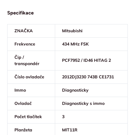
Specifikace
ZNAČKA
Mitsubishi
Frekvence
434 MHz FSK
Čip /
PCF7952 / ID46 HITAG 2
transpondér
Číslo ovladače
2012DJ3230 743B CE1731
Immo
Diagnosticky
Ovladač
Diagnosticky s immo
Počet tlačítek
3
Planžeta
MIT11R