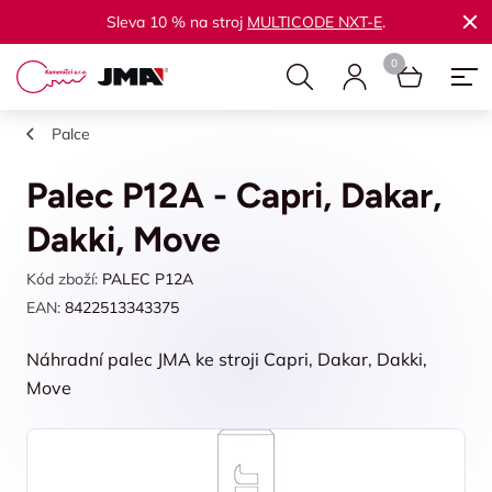
Sleva 10 % na stroj
MULTICODE NXT-E
.
Palce
Palec P12A - Capri, Dakar,
Dakki, Move
Kód zboží:
PALEC P12A
EAN:
8422513343375
Náhradní palec JMA ke stroji Capri, Dakar, Dakki,
Move