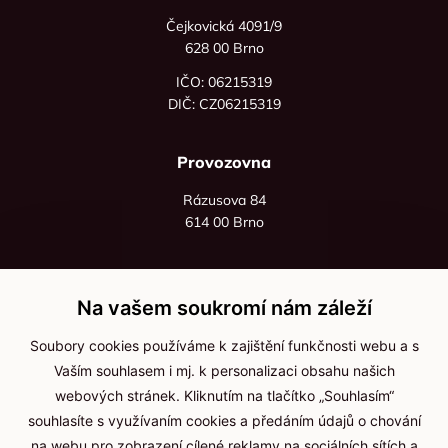
Čejkovická 4091/9
628 00 Brno
IČO: 06215319
DIČ: CZ06215319
Provozovna
Rázusova 84
614 00 Brno
+420 725 545 626
+420 736 535 066
Na vašem soukromí nám záleží
Po - pá: 8:00 - 16:00
Soubory cookies používáme k zajištění funkčnosti webu a s
info@jma-kam.cz
Vaším souhlasem i mj. k personalizaci obsahu našich
webových stránek. Kliknutím na tlačítko „Souhlasím“
souhlasíte s využívaním cookies a předáním údajů o chování
Důležité informace
na webu pro zobrazení cílené reklamy na sociálních sítích a