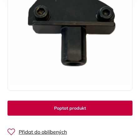
Poptat produkt
Přidat do oblíbených