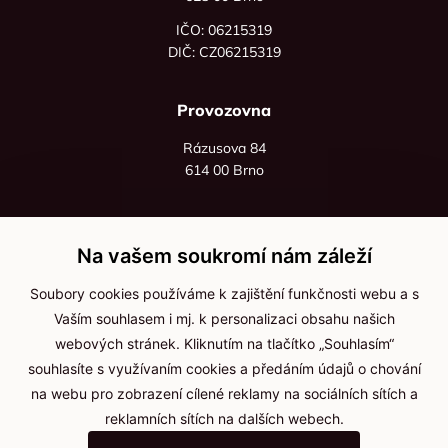
IČO: 06215319
DIČ: CZ06215319
Provozovna
Rázusova 84
614 00 Brno
+420 725 545 626
+420 736 535 066
Na vašem soukromí nám záleží
Po - pá: 8:00 - 16:00
Soubory cookies používáme k zajištění funkčnosti webu a s
info@jma-kam.cz
Vaším souhlasem i mj. k personalizaci obsahu našich
webových stránek. Kliknutím na tlačítko „Souhlasím“
souhlasíte s využívaním cookies a předáním údajů o chování
Důležité informace
na webu pro zobrazení cílené reklamy na sociálních sítích a
reklamních sítích na dalších webech.
Ochrana osobních údajů