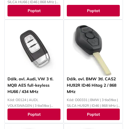
PCF7945
SILCA HU66 | ID46 | 868 MHz |
PCF7945
Poptat
Poptat
Dálk. ovl. Audi, VW 3 tl.
Dálk. ovl. BMW 3tl. CAS2
MQB AES full-keyless
HU92R ID46 Hitag 2 / 868
HU66 / 434 MHz
MHz
Kód: O0124 | AUDI,
Kód: O00331 | BMW | 3 tlačítka |
VOLKSWAGEN | 3 tlačítka |
SILCA HU92R | ID46 | 868 MHz |
SILCA HU66 | 434 MHz
PCF7942
Poptat
Poptat