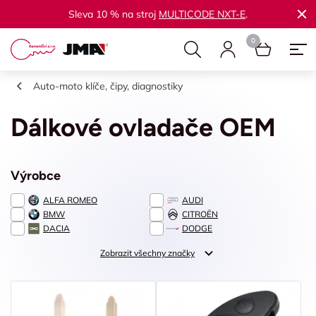
Sleva 10 % na stroj
MULTICODE NXT-E
.
Auto-moto klíče, čipy, diagnostiky
Dálkové ovladače OEM
Výrobce
ALFA ROMEO
AUDI
BMW
CITROËN
DACIA
DODGE
Zobrazit všechny značky