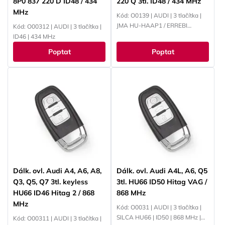
8P0 837 220 D ID48 / 434
220 Q 3tl. ID48 / 434 MHz
MHz
Kód: O0139 | AUDI | 3 tlačítka |
JMA HU-HAAP1 / ERREBI
Kód: O00312 | AUDI | 3 tlačítka |
HF55P65 / SILCA HU66P
ID46 | 434 MHz
Poptat
Poptat
Dálk. ovl. Audi A4, A6, A8,
Dálk. ovl. Audi A4L, A6, Q5
Q3, Q5, Q7 3tl. keyless
3tl. HU66 ID50 Hitag VAG /
HU66 ID46 Hitag 2 / 868
868 MHz
MHz
Kód: O0031 | AUDI | 3 tlačítka |
SILCA HU66 | ID50 | 868 MHz |
Kód: O00311 | AUDI | 3 tlačítka |