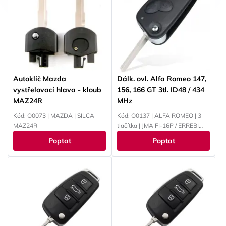
Autoklíč Mazda
Dálk. ovl. Alfa Romeo 147,
vystřelovací hlava - kloub
156, 166 GT 3tl. ID48 / 434
MAZ24R
MHz
Kód: O0073 | MAZDA | SILCA
Kód: O0137 | ALFA ROMEO | 3
MAZ24R
tlačítka | JMA FI-16P / ERREBI
GB18P / SILCA SIP22
Poptat
Poptat