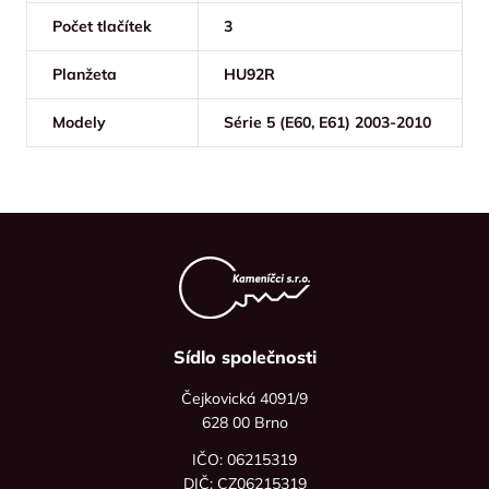
Počet tlačítek
3
Planžeta
HU92R
Modely
Série 5 (E60, E61) 2003-2010
Sídlo společnosti
Čejkovická 4091/9
628 00 Brno
IČO: 06215319
DIČ: CZ06215319