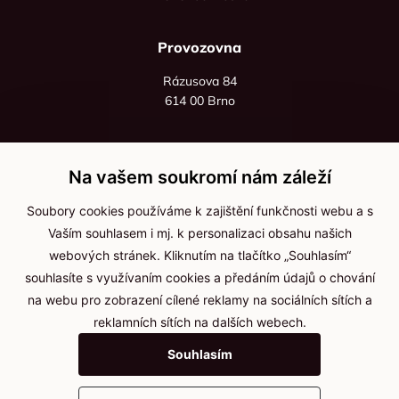
Provozovna
Rázusova 84
614 00 Brno
+420 725 545 626
+420 736 535 066
Na vašem soukromí nám záleží
Po - pá: 8:00 - 16:00
Soubory cookies používáme k zajištění funkčnosti webu a s
info@jma-kam.cz
Vaším souhlasem i mj. k personalizaci obsahu našich
webových stránek. Kliknutím na tlačítko „Souhlasím“
souhlasíte s využívaním cookies a předáním údajů o chování
Důležité informace
na webu pro zobrazení cílené reklamy na sociálních sítích a
reklamních sítích na dalších webech.
Ochrana osobních údajů
Souhlasím
Cookies