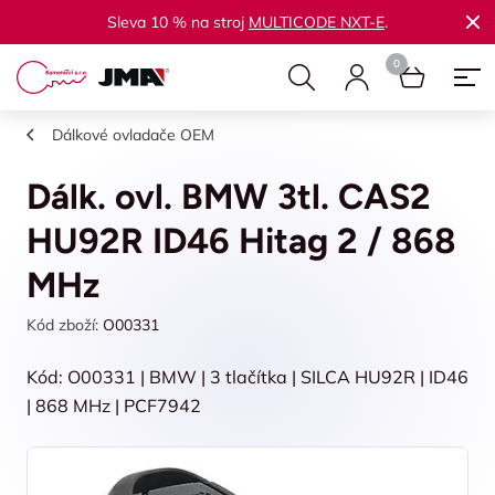
Sleva 10 % na stroj
MULTICODE NXT-E
.
Dálkové ovladače OEM
Dálk. ovl. BMW 3tl. CAS2
HU92R ID46 Hitag 2 / 868
MHz
Kód zboží:
O00331
Kód: O00331 | BMW | 3 tlačítka | SILCA HU92R | ID46
| 868 MHz | PCF7942