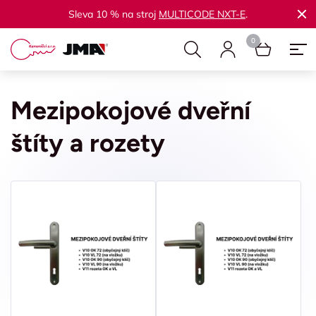
Sleva 10 % na stroj
MULTICODE NXT-E
.
Mezipokojové dveřní
štíty a rozety