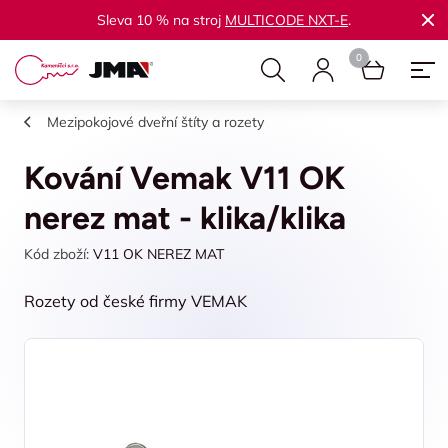
Sleva 10 % na stroj
MULTICODE NXT-E
.
Mezipokojové dveřní štíty a rozety
Kování Vemak V11 OK
nerez mat - klika/klika
Kód zboží:
V11 OK NEREZ MAT
Rozety od české firmy VEMAK