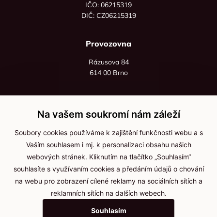
IČO: 06215319
DIČ: CZ06215319
Provozovna
Rázusova 84
614 00 Brno
+420 725 545 626
+420 736 535 066
Na vašem soukromí nám záleží
Po - pá: 8:00 - 16:00
Soubory cookies používáme k zajištění funkčnosti webu a s
info@jma-kam.cz
Vaším souhlasem i mj. k personalizaci obsahu našich
webových stránek. Kliknutím na tlačítko „Souhlasím“
souhlasíte s využívaním cookies a předáním údajů o chování
Důležité informace
na webu pro zobrazení cílené reklamy na sociálních sítích a
reklamních sítích na dalších webech.
Ochrana osobních údajů
Souhlasím
Cookies