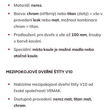
Materiál:
nerez
.
Barva:
chrom
(stříbrný) nebo
titan
(zlatý) = vše v
provedení
lesk
nebo
mat
, možnost kombinace
chrom + titan.
Prodloužení: pro dveře o síle až
100 mm
, šrouby
v barvě kování.
Speciální:
místo koule je možné madlo nebo
otočná koule
.
MEZIPOKOJOVÉ DVEŘNÍ ŠTÍTY V10
Nabízíme mezipokojové dveřní štíty V10 od
české společnosti VEMAK.
Dostupná provedení:
nerez mat, titan mat,
chrom
.