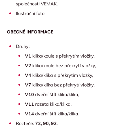
společnosti VEMAK.
Ilustrační foto.
OBECNÉ INFORMACE
Druhy:
V1
klika/koule s překrytím vložky,
V2
klika/koule bez překrytí vložky,
V4
klika/klika s překrytím vložky,
V7
klika/klika bez překrytí vložky,
V10
dveřní štít klika/klika,
V11
rozeta klika/klika,
V14
dveřní štít klika/klika.
Rozteče:
72, 90, 92
.