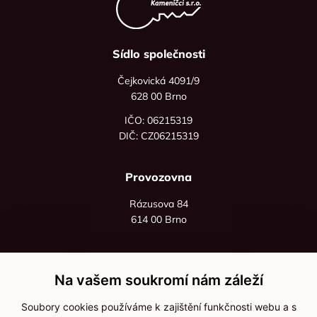
Sídlo společnosti
Čejkovická 4091/9
628 00 Brno
IČO: 06215319
DIČ: CZ06215319
Provozovna
Rázusova 84
614 00 Brno
+420 725 545 626
+420 736 535 066
Na vašem soukromí nám záleží
Po - pá: 8:00 - 16:00
Soubory cookies používáme k zajištění funkčnosti webu a s