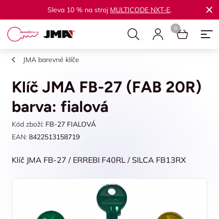
Sleva 10 % na stroj
MULTICODE NXT-E
.
JMA barevné klíče
Klíč JMA FB-27 (FAB 20R)
barva: fialová
Kód zboží:
FB-27 FIALOVÁ
EAN:
8422513158719
Klíč JMA FB-27 / ERREBI F40RL / SILCA FB13RX