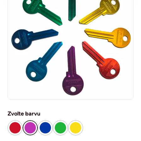
Zvolte barvu
červená
fialová
modrá
zelená
žlutá