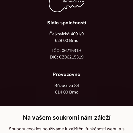
Sídlo společnosti
Čejkovická 4091/9
628 00 Brno
IČO: 06215319
DIČ: CZ06215319
Provozovna
Rázusova 84
614 00 Brno
+420 725 545 626
+420 736 535 066
Na vašem soukromí nám záleží
Po - pá: 8:00 - 16:00
Soubory cookies používáme k zajištění funkčnosti webu a s