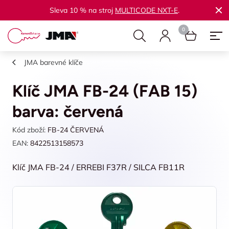
Sleva 10 % na stroj
MULTICODE NXT-E
.
JMA barevné klíče
Klíč JMA FB-24 (FAB 15)
barva: červená
Kód zboží:
FB-24 ČERVENÁ
EAN:
8422513158573
Klíč JMA FB-24 / ERREBI F37R / SILCA FB11R