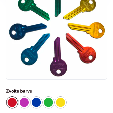
Zvolte barvu
červená
fialová
modrá
zelená
žlutá