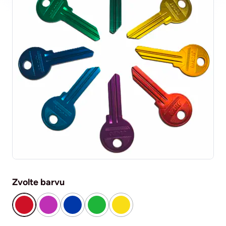
Zvolte barvu
červená
fialová
modrá
zelená
žlutá