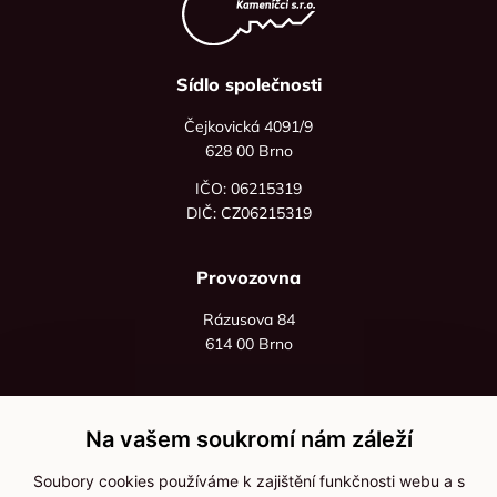
Sídlo společnosti
Čejkovická 4091/9
628 00 Brno
IČO: 06215319
DIČ: CZ06215319
Provozovna
Rázusova 84
614 00 Brno
+420 725 545 626
+420 736 535 066
Na vašem soukromí nám záleží
Po - pá: 8:00 - 16:00
Soubory cookies používáme k zajištění funkčnosti webu a s