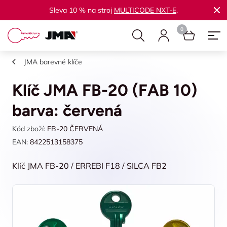
Sleva 10 % na stroj
MULTICODE NXT-E
.
JMA barevné klíče
Klíč JMA FB-20 (FAB 10)
barva: červená
Kód zboží:
FB-20 ČERVENÁ
EAN:
8422513158375
Klíč JMA FB-20 / ERREBI F18 / SILCA FB2