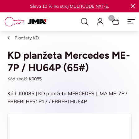
Sleva 10 % na stroj
MULTICODE NXT-E
.
Planžety KD
KD planžeta Mercedes ME-
7P / HU64P (65#)
Kód zboží:
K0085
Kód: K0085 | KD planžeta MERCEDES | JMA ME-7P /
ERREBI HF51P17 / ERREBI HU64P