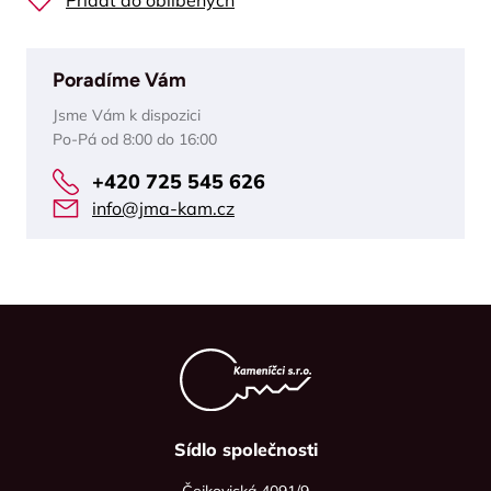
Přidat do oblíbených
Poradíme Vám
Jsme Vám k dispozici
Po-Pá od 8:00 do 16:00
+420 725 545 626
info@jma-kam.cz
Sídlo společnosti
Čejkovická 4091/9