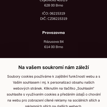
628 00 Brno
IČO: 06215319
DIČ: CZ06215319
Provozovna
Rázusova 84
614 00 Brno
+420 725 545 626
+420 736 535 066
Na vašem soukromí nám záleží
Po - pá: 8:00 - 16:00
Soubory cookies používáme k zajištění funkčnosti webu a s
info@jma-kam.cz
Vaším souhlasem i mj. k personalizaci obsahu našich
webových stránek. Kliknutím na tlačítko „Souhlasím“
souhlasíte s využívaním cookies a předáním údajů o chování
Důležité informace
na webu pro zobrazení cílené reklamy na sociálních sítích a
reklamních sítích na dalších webech.