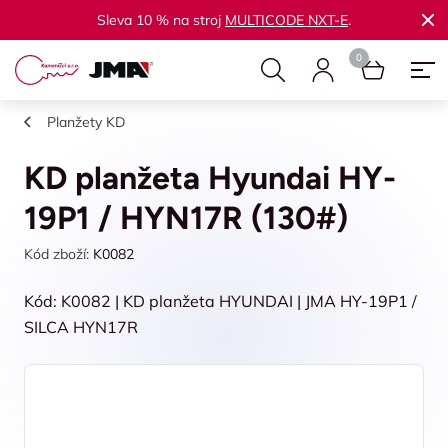
Sleva 10 % na stroj
MULTICODE NXT-E
.
Planžety KD
KD planžeta Hyundai HY-
19P1 / HYN17R (130#)
Kód zboží:
K0082
Kód: K0082 | KD planžeta HYUNDAI | JMA HY-19P1 /
SILCA HYN17R