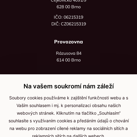
628 00 Brno
IČO: 06215319
DIČ: CZ06215319
Provozovna
Rázusova 84
614 00 Brno
+420 725 545 626
+420 736 535 066
Na vašem soukromí nám záleží
Po - pá: 8:00 - 16:00
Soubory cookies používáme k zajištění funkčnosti webu a s
info@jma-kam.cz
Vaším souhlasem i mj. k personalizaci obsahu našich
webových stránek. Kliknutím na tlačítko „Souhlasím“
souhlasíte s využívaním cookies a předáním údajů o chování
Důležité informace
na webu pro zobrazení cílené reklamy na sociálních sítích a
reklamních sítích na dalších webech.