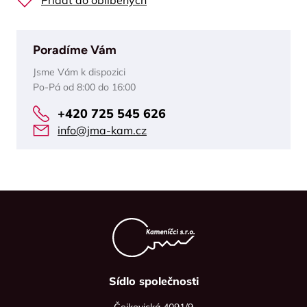
Přidat do oblíbených
Poradíme Vám
Jsme Vám k dispozici
Po-Pá od 8:00 do 16:00
+420 725 545 626
info@jma-kam.cz
Sídlo společnosti
Čejkovická 4091/9