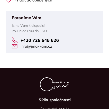
Přidat do oblíbených
Poradíme Vám
Jsme Vám k dispozici
Po-Pá od 8:00 do 16:00
+420 725 545 626
info@jma-kam.cz
Sídlo společnosti
Čejkovická 4091/9