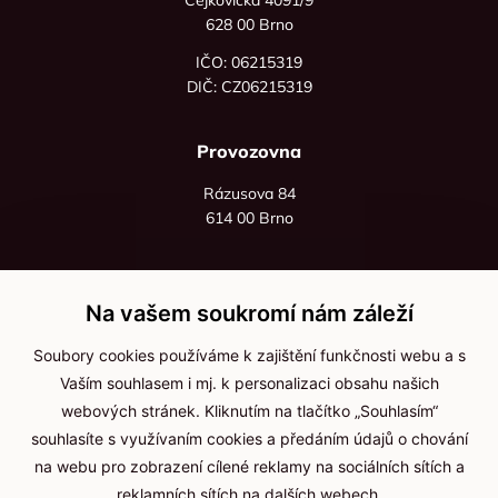
628 00 Brno
IČO: 06215319
DIČ: CZ06215319
Provozovna
Rázusova 84
614 00 Brno
+420 725 545 626
+420 736 535 066
Na vašem soukromí nám záleží
Po - pá: 8:00 - 16:00
Soubory cookies používáme k zajištění funkčnosti webu a s
info@jma-kam.cz
Vaším souhlasem i mj. k personalizaci obsahu našich
webových stránek. Kliknutím na tlačítko „Souhlasím“
souhlasíte s využívaním cookies a předáním údajů o chování
Důležité informace
na webu pro zobrazení cílené reklamy na sociálních sítích a
reklamních sítích na dalších webech.