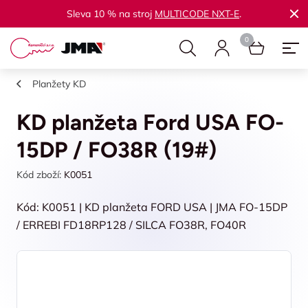
Sleva 10 % na stroj
MULTICODE NXT-E
.
Planžety KD
KD planžeta Ford USA FO-
15DP / FO38R (19#)
Kód zboží:
K0051
Kód: K0051 | KD planžeta FORD USA | JMA FO-15DP
/ ERREBI FD18RP128 / SILCA FO38R, FO40R