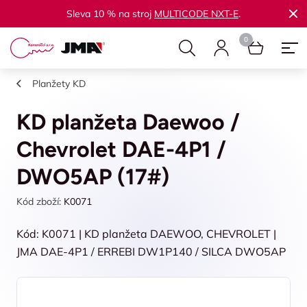
Sleva 10 % na stroj
MULTICODE NXT-E
.
Planžety KD
KD planžeta Daewoo /
Chevrolet DAE-4P1 /
DWO5AP (17#)
Kód zboží:
K0071
Kód: K0071 | KD planžeta DAEWOO, CHEVROLET |
JMA DAE-4P1 / ERREBI DW1P140 / SILCA DWO5AP