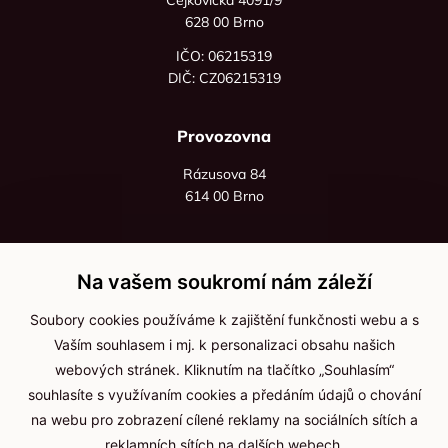
628 00 Brno
IČO: 06215319
DIČ: CZ06215319
Provozovna
Rázusova 84
614 00 Brno
+420 725 545 626
+420 736 535 066
Na vašem soukromí nám záleží
Po - pá: 8:00 - 16:00
Soubory cookies používáme k zajištění funkčnosti webu a s
info@jma-kam.cz
Vaším souhlasem i mj. k personalizaci obsahu našich
webových stránek. Kliknutím na tlačítko „Souhlasím“
souhlasíte s využívaním cookies a předáním údajů o chování
Důležité informace
na webu pro zobrazení cílené reklamy na sociálních sítích a
reklamních sítích na dalších webech.