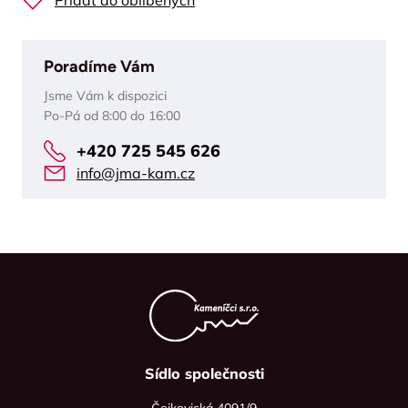
Přidat do oblíbených
Poradíme Vám
Jsme Vám k dispozici
Po-Pá od 8:00 do 16:00
+420 725 545 626
info@jma-kam.cz
Sídlo společnosti
Čejkovická 4091/9