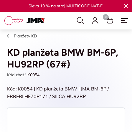
Sleva 10 % na stroj
MULTICODE NXT-E
.
Planžety KD
KD planžeta BMW BM-6P,
HU92RP (67#)
Kód zboží:
K0054
Kód: K0054 | KD planžeta BMW | JMA BM-6P /
ERREBI HF70P171 / SILCA HU92RP