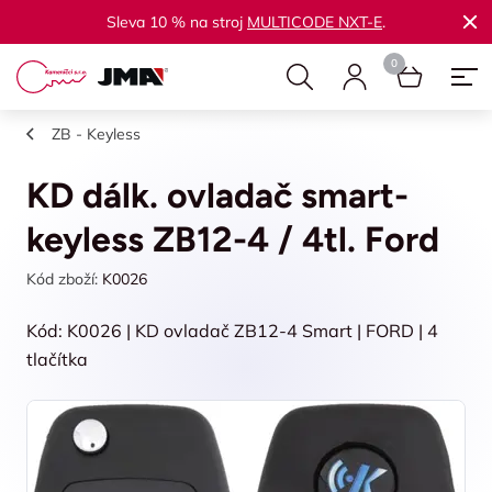
Sleva 10 % na stroj
MULTICODE NXT-E
.
ZB - Keyless
KD dálk. ovladač smart-
keyless ZB12-4 / 4tl. Ford
Kód zboží:
K0026
Kód: K0026 | KD ovladač ZB12-4 Smart | FORD | 4
tlačítka