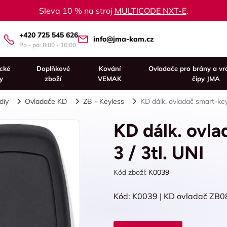
Sleva 10 % na stroj
MULTICODE NXT-E
.
+420 725 545 626
info@jma-kam.cz
Po - pá: 8:00 - 16:00
ické
Doplňkové
Kování
Ovladače pro brány a vr
y
zboží
VEMAK
čipy JMA
diy
Ovladače KD
ZB - Keyless
KD dálk. ovladač smart-key
KD dálk. ovl
3 / 3tl. UNI
Kód zboží:
K0039
Kód: K0039 | KD ovladač ZB08-