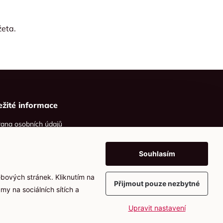
žeta.
ežité informace
ana osobních údajů
ies
Souhlasím
ebových stránek. Kliknutím na
Přijmout pouze nezbytné
my na sociálních sítích a
Upravit nastavení
Vytvořil
webProgress