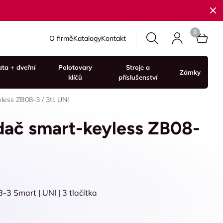
O firmě
Katalogy
Kontakt
ata + dveřní
Polotovary
Stroje a
Zámky
klíčů
příslušenství
less ZB08-3 / 3tl. UNI
adač smart-keyless ZB08-
3 Smart | UNI | 3 tlačítka