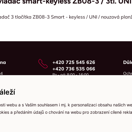
vladač smart-keyless ZB08-3 / 3tl. UNI
dač 3 tlačítka ZB08-3 Smart - keyless / UNI / nouzová plan
vna
+420 725 545 626
Důl
+420 736 535 066
84
Ochr
Po - pá: 8:00 - 16:00
o
Cook
info@jma-kam.cz
leží
sti webu a s Vaším souhlasem i mj. k personalizaci obsahu našich w
ookies a předáním údajů o chování na webu pro zobrazení cílené rekla