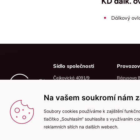
KD dálk. o
Dálkový ovla
Sídlo společnosti
Provozo
Čejkovická 4091/9
Rázusova 
628 00 Brno
614 00 Brn
IČO: 06215319
Na vašem soukromí nám zá
DIČ: CZ06215319
Soubory cookies používáme k zajištění funkčno
tlačítko „Souhlasím“ souhlasíte s využívaním c
reklamních sítích na dalších webech.
2025 © Kameníčci s.r.o.