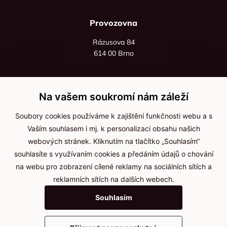
Provozovna
Rázusova 84
614 00 Brno
+420 725 545 626
+420 736 535 066
Na vašem soukromí nám záleží
Po - pá: 8:00 - 16:00
Soubory cookies používáme k zajištění funkčnosti webu a s
info@jma-kam.cz
Vaším souhlasem i mj. k personalizaci obsahu našich
webových stránek. Kliknutím na tlačítko „Souhlasím“
souhlasíte s využívaním cookies a předáním údajů o chování
Důležité informace
na webu pro zobrazení cílené reklamy na sociálních sítích a
reklamních sítích na dalších webech.
Ochrana osobních údajů
Souhlasím
Cookies