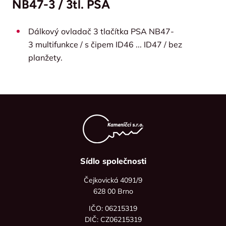
NB47-3 / 3tl. PSA
Dálkový ovladač 3 tlačítka PSA NB47-
3 multifunkce / s čipem ID46 ... ID47 / bez
planžety.
Sídlo společnosti
Čejkovická 4091/9
628 00 Brno
IČO: 06215319
DIČ: CZ06215319