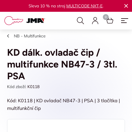
Sleva 10 % na stroj
MULTICODE NXT-E
.
NB - Multifunkce
KD dálk. ovladač čip /
multifunkce NB47-3 / 3tl.
PSA
Kód zboží:
K0118
Kód: K0118 | KD ovladač NB47-3 | PSA | 3 tlačítka |
multifunkční čip